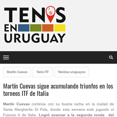
Martin Cuevas
Tenis ITF
Tenistas uruguayos
Martín Cuevas sigue acumulando triunfos en los
torneos ITF de Italia
Martín Cuevas
continúa con su buena racha en la ciudad de
Santa Margherita Di Pula, donde esta semana está jugando el
Futures 4 de Italia.
Logró avanzar a la segunda ronda del