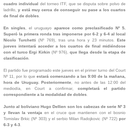
cuadro individual
del torneo ITF, que se disputa sobre polvo de
ladrillo,
y está muy cerca de conseguir su pase a los cuartos
de final de dobles
.
En singles
, el uruguayo
aparece como preclasificado Nº 5.
Superó la primera ronda tras imponerse por 6-2 y 6-4 al local
Nicolo Turchetti
(Nº 769), tras una hora y 23 minutos.
Este
jueves intentará acceder a los cuartos de final midiéndose
con el turco Ergi Kirkin
(Nº 976),
que llega desde la etapa de
clasificación
.
El partido fue programado este jueves en el primer turno del Court
Nº 11, por lo que
estará comenzando a las 9:00 de la mañana,
hora de Uruguay. Posteriormente
, no antes de las 12:00 del
mediodía, en Court a confirmar,
completará el partido
correspondiente a la modalidad de dobles
.
Junto al boliviano Hugo Dellien son los cabezas de serie Nº 3
y llevan la ventaja
en el cruce que mantienen con el bosnio
Tomislav Brkic (Nº 303) y el serbio Milan Radojkovic (Nº 722)
por
6-3 y 4-3
.