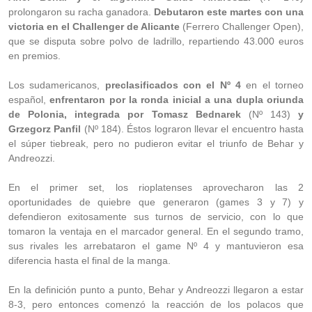
prolongaron su racha ganadora.
Debutaron este martes con una
victoria en el Challenger de Alicante
(Ferrero Challenger Open),
que se disputa sobre polvo de ladrillo, repartiendo 43.000 euros
en premios.
Los sudamericanos,
preclasificados con el Nº 4
en el torneo
español,
enfrentaron por la ronda inicial a una dupla oriunda
de Polonia, integrada por Tomasz Bednarek
(Nº 143)
y
Grzegorz Panfil
(Nº 184). Éstos lograron llevar el encuentro hasta
el súper tiebreak, pero no pudieron evitar el triunfo de Behar y
Andreozzi.
En el primer set, los rioplatenses aprovecharon las 2
oportunidades de quiebre que generaron (games 3 y 7) y
defendieron exitosamente sus turnos de servicio, con lo que
tomaron la ventaja en el marcador general. En el segundo tramo,
sus rivales les arrebataron el game Nº 4 y mantuvieron esa
diferencia hasta el final de la manga.
En la definición punto a punto, Behar y Andreozzi llegaron a estar
8-3, pero entonces comenzó la reacción de los polacos que