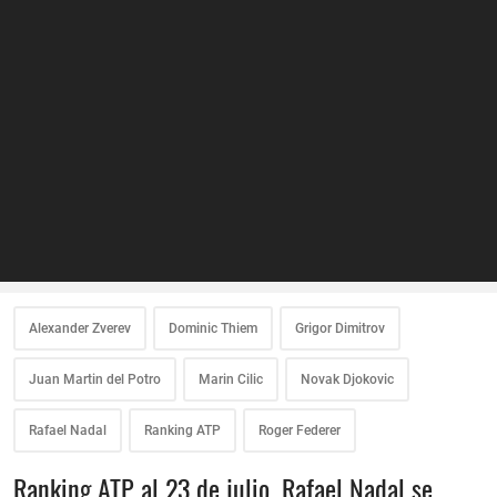
Alexander Zverev
Dominic Thiem
Grigor Dimitrov
Juan Martin del Potro
Marin Cilic
Novak Djokovic
Rafael Nadal
Ranking ATP
Roger Federer
Ranking ATP al 23 de julio. Rafael Nadal se