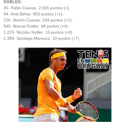
DOBLES:
30- Pablo Cuevas: 2.655 puntos (=).
94- Ariel Behar: 855 puntos (+1).
226- Martín Cuevas: 294 puntos (+1).
545- Marcel Felder: 88 puntos (+4).
1.223- Nicolás Xiviller: 16 puntos (+8).
1.389- Santiago Maresca: 10 puntos (+7).