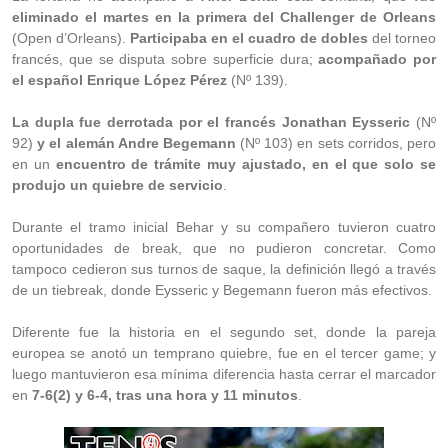
eliminado el martes en la primera del Challenger de Orleans
(Open d’Orleans).
Participaba en el cuadro de dobles
del torneo
francés, que se disputa sobre superficie dura;
acompañado por
el español Enrique López Pérez
(Nº 139).
La dupla fue derrotada por el francés Jonathan Eysseric
(Nº
92)
y el alemán Andre Begemann
(Nº 103) en sets corridos, pero
en un
encuentro de trámite muy ajustado, en el que solo se
produjo un quiebre de servicio
.
Durante el tramo inicial Behar y su compañero tuvieron cuatro
oportunidades de break, que no pudieron concretar. Como
tampoco cedieron sus turnos de saque, la definición llegó a través
de un tiebreak, donde Eysseric y Begemann fueron más efectivos.
Diferente fue la historia en el segundo set, donde la pareja
europea se anotó un temprano quiebre, fue en el tercer game; y
luego mantuvieron esa mínima diferencia hasta cerrar el marcador
en
7-6(2) y 6-4, tras una hora y 11 minutos
.