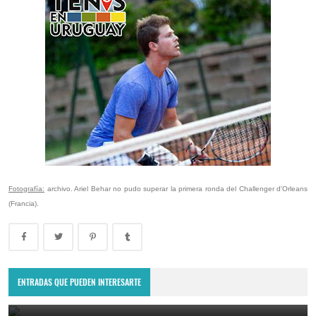
Fotografía:
archivo. Ariel Behar no pudo superar la primera ronda del Challenger d'Orleans
(Francia).
Lima Challenger: Ignacio Carou y Franco Roncadelli participarán en
el torneo ATP de Perú
ENTRADAS QUE PUEDEN INTERESARTE
June 23, 2025