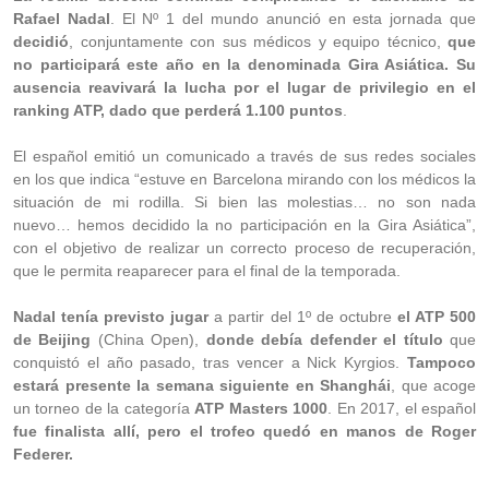
Rafael Nadal
. El Nº 1 del mundo anunció en esta jornada que
decidió
, conjuntamente con sus médicos y equipo técnico,
que
no participará este año en la denominada Gira Asiática. Su
ausencia reavivará la lucha por el lugar de privilegio en el
ranking ATP, dado que perderá 1.100 puntos
.
El español emitió un comunicado a través de sus redes sociales
en los que indica “estuve en Barcelona mirando con los médicos la
situación de mi rodilla. Si bien las molestias… no son nada
nuevo… hemos decidido la no participación en la Gira Asiática”,
con el objetivo de realizar un correcto proceso de recuperación,
que le permita reaparecer para el final de la temporada.
Nadal tenía previsto jugar
a partir del 1º de octubre
el ATP 500
de Beijing
(China Open),
donde debía defender el título
que
conquistó el año pasado, tras vencer a Nick Kyrgios.
Tampoco
estará presente la semana siguiente en Shanghái
, que acoge
un torneo de la categoría
ATP Masters 1000
. En 2017, el español
fue finalista allí, pero el trofeo quedó en manos de Roger
Federer.