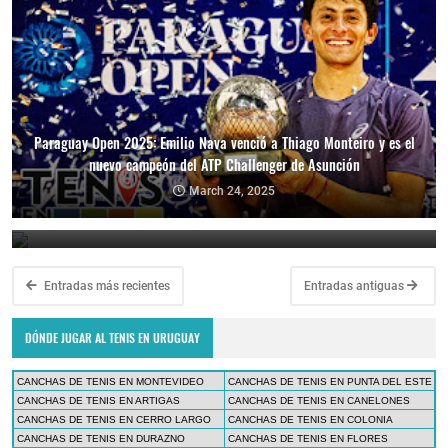
Paraguay Open 2025: Emilio Nava venció a Thiago Monteiro y es el
nuevo campeón del ATP Challenger de Asunción
Paraguay Open 2025: Thiago Monteiro vs. Emilio Nava por el título
en el ATP Challenger de Asunción
March 24, 2025
March 23, 2025
Entradas más recientes
Entradas antiguas
DÓNDE JUGAR AL TENIS EN URUGUAY
CANCHAS DE TENIS EN MONTEVIDEO
CANCHAS DE TENIS EN PUNTA DEL ESTE
CANCHAS DE TENIS EN ARTIGAS
CANCHAS DE TENIS EN CANELONES
CANCHAS DE TENIS EN CERRO LARGO
CANCHAS DE TENIS EN COLONIA
CANCHAS DE TENIS EN DURAZNO
CANCHAS DE TENIS EN FLORES