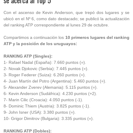
se acerca al Top 5
Con el ascenso de Kevin Anderson, que trepó dos lugares y se
ubicó en el Nº 6, como dato destacado; se publicó la actualización
del ranking ATP correspondiente al lunes 29 de octubre.
Compartimos a continuación los
10 primeros lugares del ranking
ATP y la posición de los uruguayos:
RANKING ATP (Singles):
1- Rafael Nadal (España): 7.660 puntos (=).
2- Novak Djokovic (Serbia): 7.445 puntos (=).
3- Roger Federer (Suiza): 6.260 puntos (=).
4- Juan Martín del Potro (Argentina): 5.460 puntos (=).
5- Alexander Zverev (Alemania): 5.115 puntos (=).
6- Kevin Anderson (Sudáfrica): 4.230 puntos (+2).
7- Marin Cilic (Croacia): 4.050 puntos (-1).
8- Dominic Thiem (Austria): 3.825 puntos (-1).
9- John Isner (USA): 3.380 puntos (=).
10- Grigor Dimitrov (Bulgaria): 3.335 puntos (=).
RANKING ATP (Dobles):