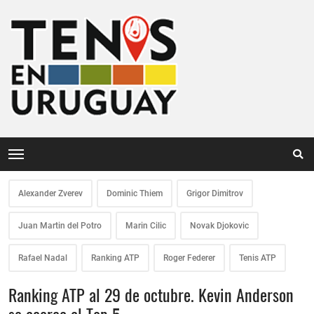
Alexander Zverev
Dominic Thiem
Grigor Dimitrov
Juan Martin del Potro
Marin Cilic
Novak Djokovic
Rafael Nadal
Ranking ATP
Roger Federer
Tenis ATP
Ranking ATP al 29 de octubre. Kevin Anderson