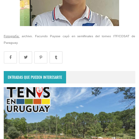
Fotografía:
archivo. Facundo Paysse cayó en semifinales del torneo ITF/COSAT de
Paraguay.
ENTRADAS QUE PUEDEN INTERESARTE