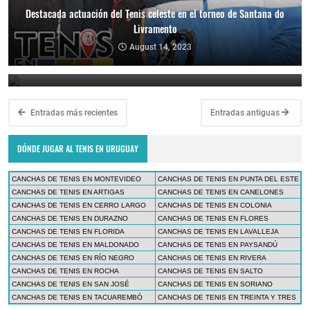
Destacada actuación del Tenis celeste en el torneo de Santana do
Livramento
Los tenistas uruguayos volvieron a dejar su marca en el torneo de
Santana do Livramento
August 14, 2023
November 29, 2022
Entradas más recientes
Entradas antiguas
DÓNDE JUGAR AL TENIS EN URUGUAY
CANCHAS DE TENIS EN MONTEVIDEO
CANCHAS DE TENIS EN PUNTA DEL ESTE
CANCHAS DE TENIS EN ARTIGAS
CANCHAS DE TENIS EN CANELONES
CANCHAS DE TENIS EN CERRO LARGO
CANCHAS DE TENIS EN COLONIA
CANCHAS DE TENIS EN DURAZNO
CANCHAS DE TENIS EN FLORES
CANCHAS DE TENIS EN FLORIDA
CANCHAS DE TENIS EN LAVALLEJA
CANCHAS DE TENIS EN MALDONADO
CANCHAS DE TENIS EN PAYSANDÚ
CANCHAS DE TENIS EN RÍO NEGRO
CANCHAS DE TENIS EN RIVERA
CANCHAS DE TENIS EN ROCHA
CANCHAS DE TENIS EN SALTO
CANCHAS DE TENIS EN SAN JOSÉ
CANCHAS DE TENIS EN SORIANO
CANCHAS DE TENIS EN TACUAREMBÓ
CANCHAS DE TENIS EN TREINTA Y TRES