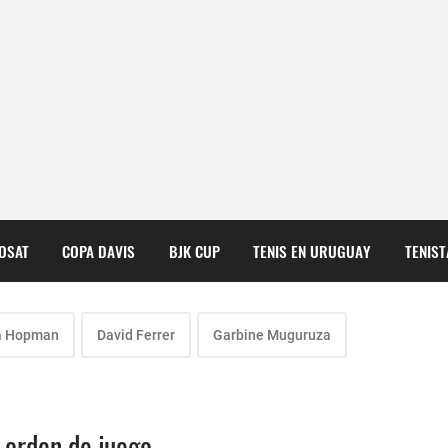
COSAT
COPA DAVIS
BJK CUP
TENIS EN URUGUAY
TENIS
a Hopman
David Ferrer
Garbine Muguruza
 orden de juego