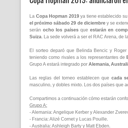
La
Copa Hopman 2019
ya tiene establecido s
el próximo sábado 29 de diciembre
y se exten
serán
ocho los países
que
estarán en comp
Suiza
. La sede volverá a ser el RAC Arena, de la
El sorteo deparó que Belinda Bencic y Roger F
teniendo como rivales a los representantes de
Grupo A estará integrado por
Alemania, Australi
Las reglas del torneo establecen que
cada s
masculino, y dobles mixto. Los dos países que ac
Compartimos a continuación cómo estarán conf
Grupo A:
- Alemania: Angelique Kerber y Alexander Zverev
- Francia: Alizé Cornet y Lucas Pouille.
- Australia: Ashleigh Barty y Matt Ebden.