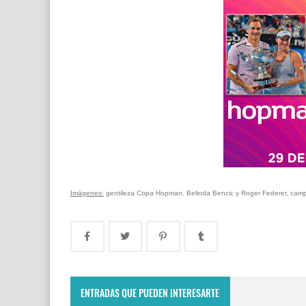
Imágenes:
gentileza Copa Hopman. Belinda Bencic y Roger Federer, ca
ENTRADAS QUE PUEDEN INTERESARTE