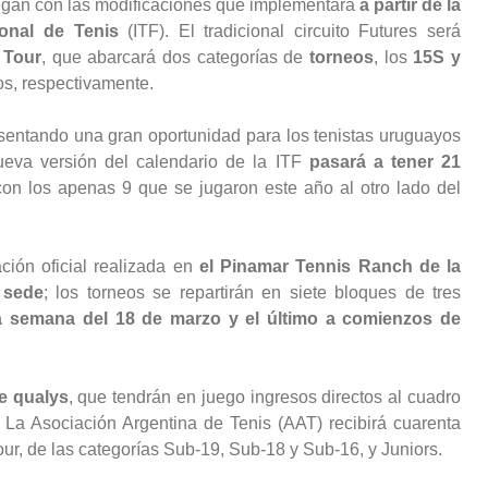
egan con las modificaciones que implementará
a partir de la
onal de Tenis
(ITF). El tradicional circuito Futures será
 Tour
, que abarcará dos categorías de
torneos
, los
15S y
os, respectivamente.
sentando una gran oportunidad para los tenistas uruguayos
ueva versión del calendario de la ITF
pasará a tener 21
con los apenas 9 que se jugaron este año al otro lado del
ción oficial realizada en
el Pinamar Tennis Ranch de la
 sede
; los torneos se repartirán en siete bloques de tres
la semana del 18 de marzo y el último a comienzos de
e qualys
, que tendrán en juego ingresos directos al cuadro
y. La Asociación Argentina de Tenis (AAT) recibirá cuarenta
our, de las categorías Sub-19, Sub-18 y Sub-16, y Juniors.