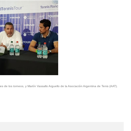
de los torneos, y Martín Vassallo Arguello de la Asociación Argentina de Tenis (AAT).