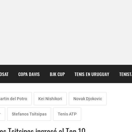
COSAT
COPA DAVIS
BJK CUP
TENIS EN URUGUAY
TENIS
rtin del Potro
Kei Nishikori
Novak Djokovic
r
Stefanos Tsitsipas
Tenis ATP
s Tsitsipas ingresó al Top 10