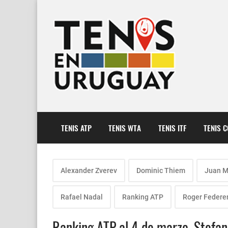
TENIS ATP
TENIS WTA
TENIS ITF
TENIS 
Alexander Zverev
Dominic Thiem
Juan Ma
Rafael Nadal
Ranking ATP
Roger Federe
Ranking ATP al 4 de marzo. Stefano