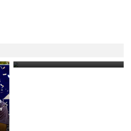
Paraguay Open 2025: Thiago Monteiro vs. Emilio
Nava por el título en el ATP Challenger de Asunción
March 23, 2025
o
er