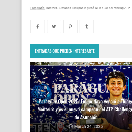
Fotografía:
Internet. Stefanos Tsitsipas ingresó al Top 10 del ranking ATP.
ENTRADAS QUE PUEDEN INTERESARTE
Paraguay Open 2025: Emilio Nava venció a Thiag
Monteiro y es el nuevo campeón del ATP Challeng
de Asunción
March 24, 2025