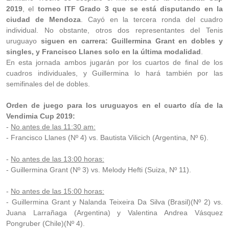
2019
, el
torneo ITF Grado 3 que se está disputando en la
ciudad de Mendoza
. Cayó en la tercera ronda del cuadro
individual. No obstante, otros dos representantes del Tenis
uruguayo
siguen en carrera: Guillermina Grant en dobles y
singles, y Francisco Llanes solo en la última modalidad
.
En esta jornada ambos jugarán por los cuartos de final de los
cuadros individuales, y Guillermina lo hará también por las
semifinales del de dobles.
Orden de juego para los uruguayos en el cuarto día de la
Vendimia Cup 2019:
-
No antes de las 11:30 am:
- Francisco Llanes (Nº 4) vs. Bautista Vilicich (Argentina, Nº 6).
-
No antes de las 13:00 horas:
- Guillermina Grant (Nº 3) vs. Melody Hefti (Suiza, Nº 11).
-
No antes de las 15:00 horas:
- Guillermina Grant y Nalanda Teixeira Da Silva (Brasil)(Nº 2) vs.
Juana Larrañaga (Argentina) y Valentina Andrea Vásquez
Pongruber (Chile)(Nº 4).