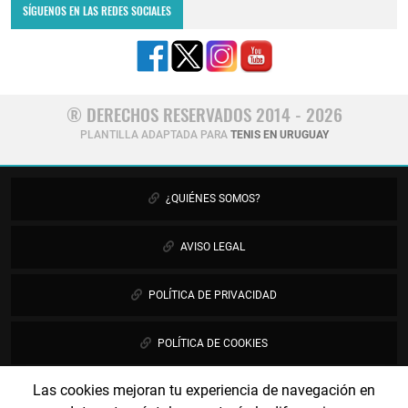
SÍGUENOS EN LAS REDES SOCIALES
® DERECHOS RESERVADOS 2014 - 2026
PLANTILLA ADAPTADA PARA
TENIS EN URUGUAY
¿QUIÉNES SOMOS?
AVISO LEGAL
POLÍTICA DE PRIVACIDAD
POLÍTICA DE COOKIES
Las cookies mejoran tu experiencia de navegación en
PUBLICIDAD