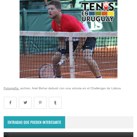
Fotografía:
archivo. Ariel Behar debutó con una victoria en el Challenger de Lisboa.
Lima Challenger: Ignacio Carou y Franco Roncadelli participarán en
el torneo ATP de Perú
ENTRADAS QUE PUEDEN INTERESARTE
June 23, 2025