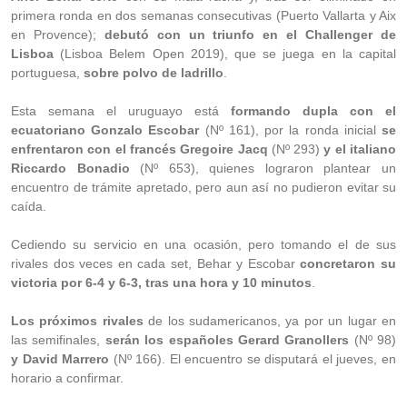
primera ronda en dos semanas consecutivas (Puerto Vallarta y Aix
en Provence);
debutó con un triunfo en el Challenger de
Lisboa
(Lisboa Belem Open 2019), que se juega en la capital
portuguesa,
sobre polvo de ladrillo
.
Esta semana el uruguayo está
formando dupla con el
ecuatoriano Gonzalo Escobar
(Nº 161), por la ronda inicial
se
enfrentaron con el francés Gregoire Jacq
(Nº 293)
y el italiano
Riccardo Bonadio
(Nº 653), quienes lograron plantear un
encuentro de trámite apretado, pero aun así no pudieron evitar su
caída.
Cediendo su servicio en una ocasión, pero tomando el de sus
rivales dos veces en cada set, Behar y Escobar
concretaron su
victoria por 6-4 y 6-3, tras una hora y 10 minutos
.
Los próximos rivales
de los sudamericanos, ya por un lugar en
las semifinales,
serán los españoles Gerard Granollers
(Nº 98)
y David Marrero
(Nº 166). El encuentro se disputará el jueves, en
horario a confirmar.