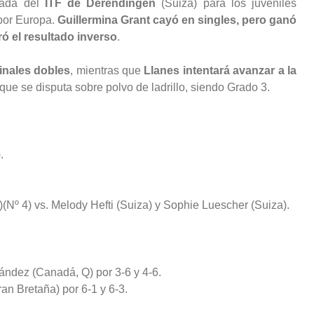
nada del
ITF de Derendingen
(Suiza) para los juveniles
 por Europa.
Guillermina Grant cayó en singles, pero ganó
ó el resultado inverso
.
inales dobles
, mientras que
Llanes intentará avanzar a la
que se disputa sobre polvo de ladrillo, siendo Grado 3.
.
(Nº 4) vs. Melody Hefti (Suiza) y Sophie Luescher (Suiza).
nández (Canadá, Q) por 3-6 y 4-6.
ran Bretaña) por 6-1 y 6-3.