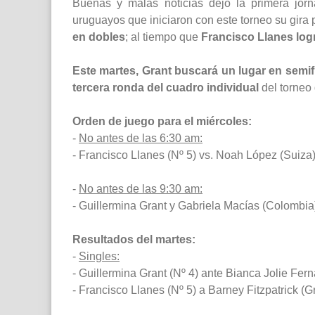
Buenas y malas noticias dejó la primera jor
uruguayos que iniciaron con este torneo su gira
en dobles
; al tiempo que
Francisco Llanes logr
Este martes, Grant buscará un lugar en semif
tercera ronda del cuadro individual
del torneo 
Orden de juego para el miércoles:
-
No antes de las 6:30 am:
- Francisco Llanes (Nº 5) vs. Noah López (Suiza)
-
No antes de las 9:30 am:
- Guillermina Grant y Gabriela Macías (Colombia)
Resultados del martes:
-
Singles:
- Guillermina Grant (Nº 4) ante Bianca Jolie Fer
- Francisco Llanes (Nº 5) a Barney Fitzpatrick (G