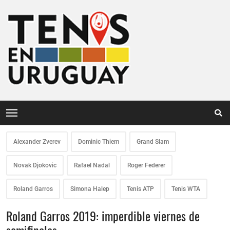
Alexander Zverev
Dominic Thiem
Grand Slam
Novak Djokovic
Rafael Nadal
Roger Federer
Roland Garros
Simona Halep
Tenis ATP
Tenis WTA
Roland Garros 2019: imperdible viernes de