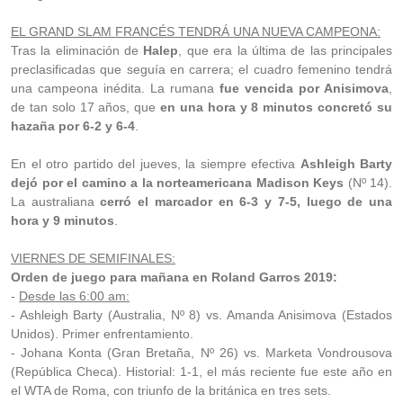
EL GRAND SLAM FRANCÉS TENDRÁ UNA NUEVA CAMPEONA:
Tras la eliminación de
Halep
, que era la última de las principales
preclasificadas que seguía en carrera; el cuadro femenino tendrá
una campeona inédita. La rumana
fue vencida por Anisimova
,
de tan solo 17 años, que
en una hora y 8 minutos concretó su
hazaña por 6-2 y 6-4
.
En el otro partido del jueves, la siempre efectiva
Ashleigh Barty
dejó por el camino a la norteamericana Madison Keys
(Nº 14).
La australiana
cerró el marcador en 6-3 y 7-5, luego de una
hora y 9 minutos
.
VIERNES DE SEMIFINALES:
Orden de juego para mañana en Roland Garros 2019:
-
Desde las 6:00 am:
- Ashleigh Barty (Australia, Nº 8) vs. Amanda Anisimova (Estados
Unidos). Primer enfrentamiento.
- Johana Konta (Gran Bretaña, Nº 26) vs. Marketa Vondrousova
(República Checa). Historial: 1-1, el más reciente fue este año en
el WTA de Roma, con triunfo de la británica en tres sets.