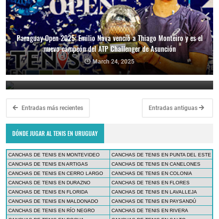
Paraguay Open 2025: Emilio Nava venció a Thiago Monteiro y es el
nuevo campeón del ATP Challenger de Asunción
Paraguay Open 2025: Thiago Monteiro vs. Emilio Nava por el título
en el ATP Challenger de Asunción
March 24, 2025
March 23, 2025
Entradas más recientes
Entradas antiguas
DÓNDE JUGAR AL TENIS EN URUGUAY
CANCHAS DE TENIS EN MONTEVIDEO
CANCHAS DE TENIS EN PUNTA DEL ESTE
CANCHAS DE TENIS EN ARTIGAS
CANCHAS DE TENIS EN CANELONES
CANCHAS DE TENIS EN CERRO LARGO
CANCHAS DE TENIS EN COLONIA
CANCHAS DE TENIS EN DURAZNO
CANCHAS DE TENIS EN FLORES
CANCHAS DE TENIS EN FLORIDA
CANCHAS DE TENIS EN LAVALLEJA
CANCHAS DE TENIS EN MALDONADO
CANCHAS DE TENIS EN PAYSANDÚ
CANCHAS DE TENIS EN RÍO NEGRO
CANCHAS DE TENIS EN RIVERA