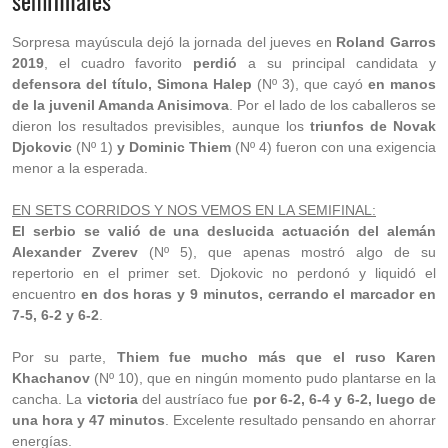
semifinales
Sorpresa mayúscula dejó la jornada del jueves en
Roland Garros
2019
, el cuadro favorito
perdió
a su principal candidata y
defensora del título, Simona Halep
(Nº 3), que cayó
en manos
de la juvenil Amanda Anisimova
. Por el lado de los caballeros se
dieron los resultados previsibles, aunque los
triunfos de Novak
Djokovic
(Nº 1)
y Dominic Thiem
(Nº 4) fueron con una exigencia
menor a la esperada.
EN SETS CORRIDOS Y NOS VEMOS EN LA SEMIFINAL:
El serbio se valió de una deslucida actuación del alemán
Alexander Zverev
(Nº 5), que apenas mostró algo de su
repertorio en el primer set. Djokovic no perdonó y liquidó el
encuentro
en dos horas y 9 minutos, cerrando el marcador en
7-5, 6-2 y 6-2
.
Por su parte,
Thiem fue mucho más que el ruso Karen
Khachanov
(Nº 10), que en ningún momento pudo plantarse en la
cancha. La
victoria
del austríaco fue
por 6-2, 6-4 y 6-2, luego de
una hora y 47 minutos
. Excelente resultado pensando en ahorrar
energías.