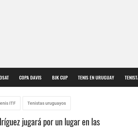
COSAT
COPA DAVIS
BJK CUP
TENIS EN URUGUAY
TENIS
enis ITF
Tenistas uruguayos
íguez jugará por un lugar en las