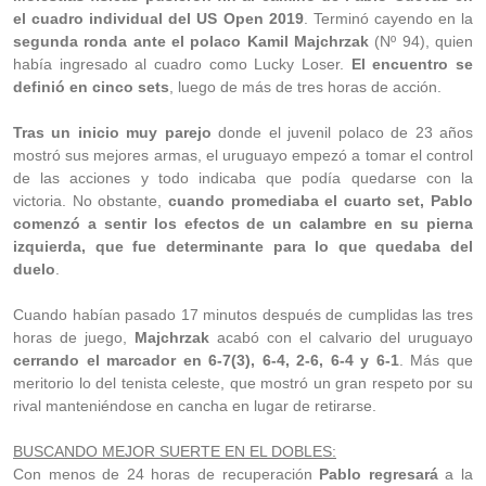
el cuadro individual del US Open 2019
. Terminó cayendo en la
segunda ronda ante el polaco Kamil Majchrzak
(Nº 94), quien
había ingresado al cuadro como Lucky Loser.
El encuentro se
definió en cinco sets
, luego de más de tres horas de acción.
Tras un inicio muy parejo
donde el juvenil polaco de 23 años
mostró sus mejores armas, el uruguayo empezó a tomar el control
de las acciones y todo indicaba que podía quedarse con la
victoria. No obstante,
cuando promediaba el cuarto set, Pablo
comenzó a sentir los efectos de un calambre en su pierna
izquierda, que fue determinante para lo que quedaba del
duelo
.
Cuando habían pasado 17 minutos después de cumplidas las tres
horas de juego,
Majchrzak
acabó con el calvario del uruguayo
cerrando el marcador en 6-7(3), 6-4, 2-6, 6-4 y 6-1
. Más que
meritorio lo del tenista celeste, que mostró un gran respeto por su
rival manteniéndose en cancha en lugar de retirarse.
BUSCANDO MEJOR SUERTE EN EL DOBLES:
Con menos de 24 horas de recuperación
Pablo regresará
a la