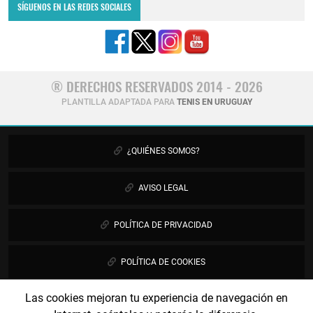
SÍGUENOS EN LAS REDES SOCIALES
® DERECHOS RESERVADOS 2014 - 2026
PLANTILLA ADAPTADA PARA
TENIS EN URUGUAY
¿QUIÉNES SOMOS?
AVISO LEGAL
POLÍTICA DE PRIVACIDAD
POLÍTICA DE COOKIES
Las cookies mejoran tu experiencia de navegación en
PUBLICIDAD