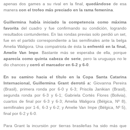
apenas dos games a su rival en la final,
quedándose
de esa
manera
con el trofeo más preciado en la rama femenina
.
Guillermina había iniciado la competencia como máxima
favorita
del cuadro y fue confirmando su condición, logrando
resultados contundentes. En las rondas previas solo perdió un set,
fue en el partido correspondiente a las semifinales ante la belga
Amelia Waligora. Una compatriota de ésta la
enfrentó en la final,
Amelie Van Impe
. Bastante más se esperaba de ella, porque
aparecía como quinta cabeza de serie
, pero la uruguaya no le
dio chances y
cerró el marcador en 6-2 y 6-0
.
En su camino hacia el título en la Copa Santa Catarina
Internacional, Guillermina Grant derrotó a:
Giovanna Pereira
(Brasil), primera ronda por 6-0 y 6-3; Priscila Janikian (Brasil),
segunda ronda por 6-3 y 6-1; Gabriela Cortés Flores (Bolivia),
cuartos de final por 6-3 y 6-3; Amelia Waligora (Bélgica, Nº 8),
semifinales por 1-6, 6-3 y 6-2; y Amelie Van Impe (Bélgica, Nº 5),
final por 6-2 y 6-0.
Para Grant la incursión por tierras brasileñas ha sido más que