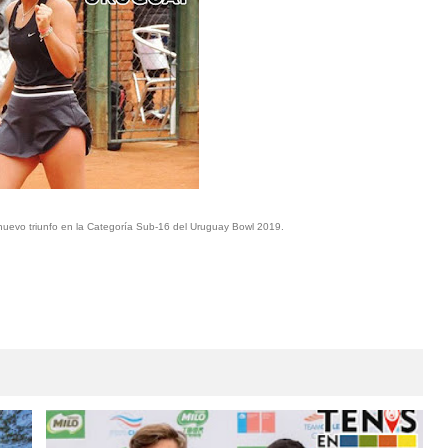
nuevo triunfo en la Categoría Sub-16 del Uruguay Bowl 2019.