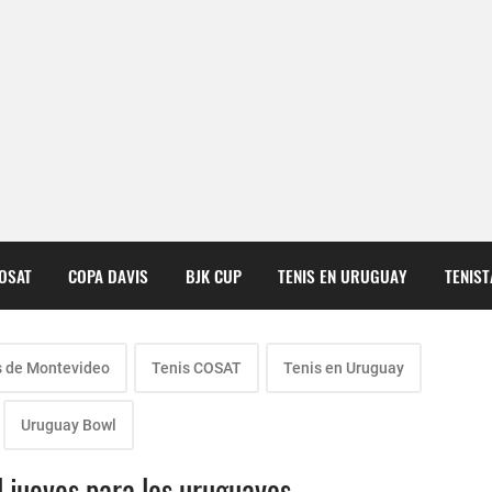
COSAT
COPA DAVIS
BJK CUP
TENIS EN URUGUAY
TENIS
s de Montevideo
Tenis COSAT
Tenis en Uruguay
Uruguay Bowl
 jueves para los uruguayos