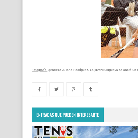
Fotografía:
gentileza Juliana Rodríguez. La juvenil uruguaya se anotó un 
ENTRADAS QUE PUEDEN INTERESARTE