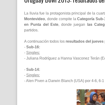
La lluvia fue la protagonista principal de la cua
Montevideo
, donde compite la
Categoría Sub-
en Punta del Este
, donde juegan
las Cate
partidos.
A continuación todos los
resultados del jueves
-
Sub-16:
-
Singles:
- Juliana Rodríguez a Hanna Vasconez Terán (Ecu
-
Sub-14:
-
Singles:
- Alen Piven a Darwin Blanch (USA) por 4-6, 6-1 