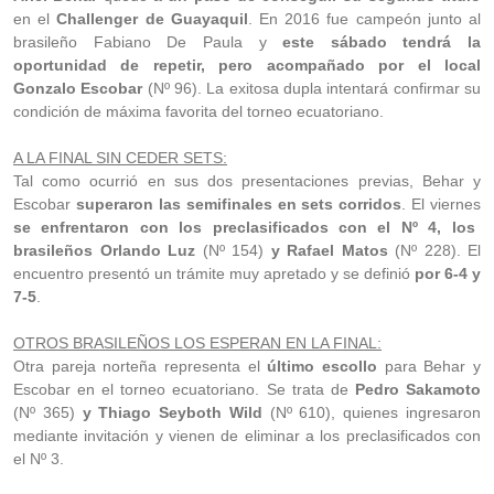
en el
Challenger de Guayaquil
. En 2016 fue campeón junto al
brasileño Fabiano De Paula y
este sábado tendrá la
oportunidad de repetir, pero acompañado por el local
Gonzalo Escobar
(Nº 96). La exitosa dupla intentará confirmar su
condición de máxima favorita del torneo ecuatoriano.
A LA FINAL SIN CEDER SETS:
Tal como ocurrió en sus dos presentaciones previas, Behar y
Escobar
superaron las semifinales en sets corridos
. El viernes
se enfrentaron con los preclasificados con el Nº 4, los
brasileños Orlando Luz
(Nº 154)
y Rafael Matos
(Nº 228). El
encuentro presentó un trámite muy apretado y se definió
por 6-4 y
7-5
.
OTROS BRASILEÑOS LOS ESPERAN EN LA FINAL:
Otra pareja norteña representa el
último escollo
para Behar y
Escobar en el torneo ecuatoriano. Se trata de
Pedro Sakamoto
(Nº 365)
y Thiago Seyboth Wild
(Nº 610), quienes ingresaron
mediante invitación y vienen de eliminar a los preclasificados con
el Nº 3.