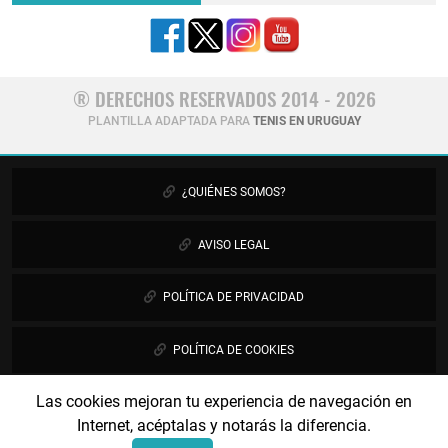
® DERECHOS RESERVADOS 2014 - 2026
PLANTILLA ADAPTADA PARA
TENIS EN URUGUAY
¿QUIÉNES SOMOS?
AVISO LEGAL
POLÍTICA DE PRIVACIDAD
POLÍTICA DE COOKIES
Las cookies mejoran tu experiencia de navegación en
PUBLICIDAD
Internet, acéptalas y notarás la diferencia.