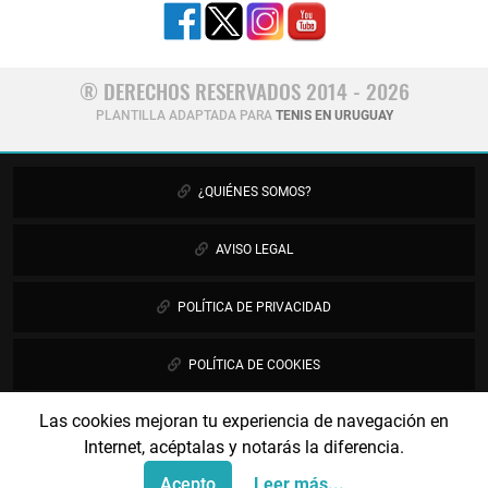
® DERECHOS RESERVADOS 2014 - 2026
PLANTILLA ADAPTADA PARA
TENIS EN URUGUAY
¿QUIÉNES SOMOS?
AVISO LEGAL
POLÍTICA DE PRIVACIDAD
POLÍTICA DE COOKIES
Las cookies mejoran tu experiencia de navegación en
PUBLICIDAD
Internet, acéptalas y notarás la diferencia.
CONTÁCTANOS
Acepto
Leer más...