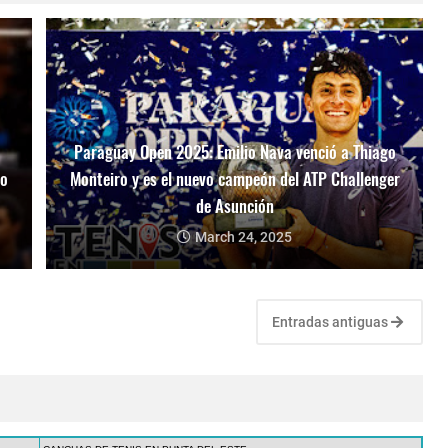
Paraguay Open 2025: Emilio Nava venció a Thiago
mo
Monteiro y es el nuevo campeón del ATP Challenger
de Asunción
March 24, 2025
Entradas antiguas