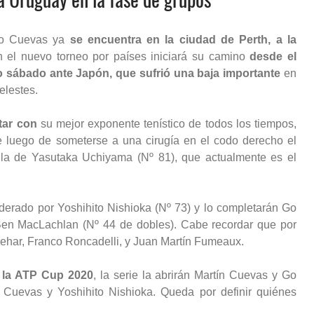
o Cuevas ya
se encuentra en la ciudad de Perth, a la
n el nuevo torneo por países iniciará su camino
desde el
o sábado ante Japón, que sufrió una baja importante
en
elestes.
tar con
su mejor exponente tenístico de todos los tiempos,
e luego de someterse a una cirugía en el codo derecho el
la de Yasutaka Uchiyama (Nº 81), que actualmente es el
derado por Yoshihito Nishioka (Nº 73) y lo completarán Go
 Ben MacLachlan (Nº 44 de dobles). Cabe recordar que por
Behar, Franco Roncadelli, y Juan Martín Fumeaux.
 la ATP Cup 2020
, la serie la abrirán Martín Cuevas y Go
 Cuevas y Yoshihito Nishioka. Queda por definir quiénes