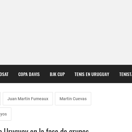
COSAT
COPA DAVIS
BJK CUP
TENIS EN URUGUAY
TENIS
Juan Martin Fumeaux
Martin Cuevas
ayos
 Uruguay en la fase de grupos