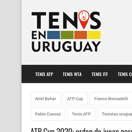
TENIS ATP
TENIS WTA
TENIS ITF
TENIS 
Ariel Behar
ATP Cup
Franco Roncadelli
Pablo Cuevas
Tenis ATP
Tenistas urugu
ATP Cup 2020: orden de juego para