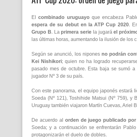
El
combinado uruguayo
que encabeza Pabl
espera de su debut en la ATP Cup 2020
. E
Grupo B
. La
primera serie
la jugará
el próxim
las últimas horas, aumentando la ilusión de los c
Según se anunció, los nipones
no podrán con
Kei Nishikori
; quien no ha logrado recuperars
pasado mes de octubre. Esta baja se sumó a 
jugador Nº 3 de su país.
Con este panorama, el equipo japonés estará li
Soeda (Nº 121), Toshihide Matsui (Nº 759), y
Uruguay también viajaron Martín Cuevas, Ariel 
De acuerdo al
orden de juego publicado por
Soeda; y a continuación se enfrentarán Pablo
protagonizarán el duelo de dobles.