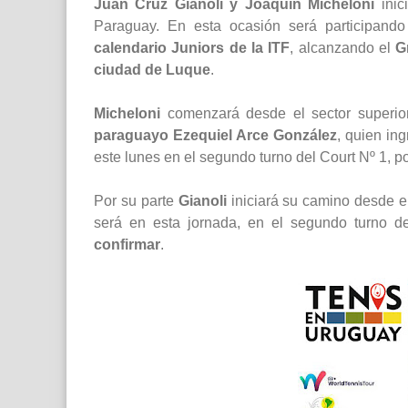
Juan Cruz Gianoli y Joaquín Micheloni
inic
Paraguay. En esta ocasión será participand
calendario Juniors de la ITF
, alcanzando el
G
ciudad de Luque
.
Micheloni
comenzará desde el sector superior
paraguayo Ezequiel Arce González
, quien in
este lunes en el segundo turno del Court Nº 1, po
Por su parte
Gianoli
iniciará su camino desde el
será en esta jornada, en el segundo turno d
confirmar
.