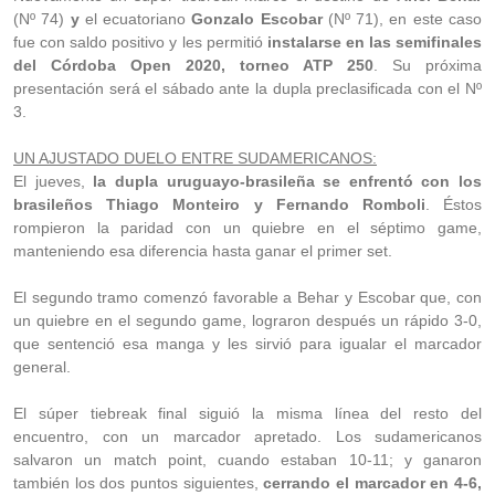
(Nº 74)
y
el ecuatoriano
Gonzalo Escobar
(Nº 71), en este caso
fue con saldo positivo y les permitió
instalarse en las semifinales
del Córdoba Open 2020, torneo ATP 250
. Su próxima
presentación será el sábado ante la dupla preclasificada con el Nº
3.
UN AJUSTADO DUELO ENTRE SUDAMERICANOS:
El jueves,
la dupla uruguayo-brasileña se enfrentó con los
brasileños Thiago Monteiro y Fernando Romboli
. Éstos
rompieron la paridad con un quiebre en el séptimo game,
manteniendo esa diferencia hasta ganar el primer set.
El segundo tramo comenzó favorable a Behar y Escobar que, con
un quiebre en el segundo game, lograron después un rápido 3-0,
que sentenció esa manga y les sirvió para igualar el marcador
general.
El súper tiebreak final siguió la misma línea del resto del
encuentro, con un marcador apretado. Los sudamericanos
salvaron un match point, cuando estaban 10-11; y ganaron
también los dos puntos siguientes,
cerrando el marcador en 4-6,