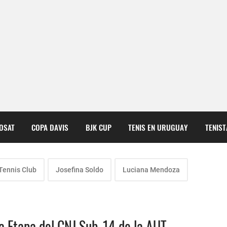
COSAT
COPA DAVIS
BJK CUP
TENIS EN URUGUAY
TENIS
Tennis Club
Josefina Soldo
Luciana Mendoza
ra Etapa del CNJ Sub-14 de la AUT