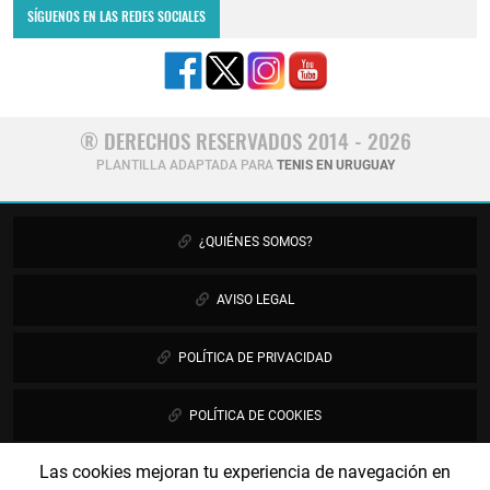
SÍGUENOS EN LAS REDES SOCIALES
® DERECHOS RESERVADOS 2014 - 2026
PLANTILLA ADAPTADA PARA
TENIS EN URUGUAY
¿QUIÉNES SOMOS?
AVISO LEGAL
POLÍTICA DE PRIVACIDAD
POLÍTICA DE COOKIES
Las cookies mejoran tu experiencia de navegación en
PUBLICIDAD