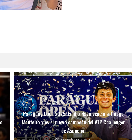
Paraguay Open 2025: Emilio Nava venció a Thiago
mo
Monteiro y es el nuevo campeón del ATP Challenger
de Asunción