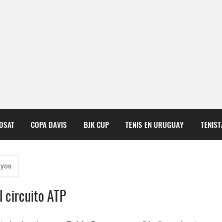
COSAT
COPA DAVIS
BJK CUP
TENIS EN URUGUAY
TENIS
ayos
l circuito ATP