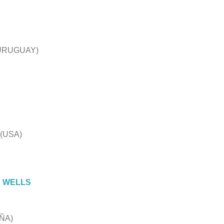
URUGUAY)
(USA)
N WELLS
ÑA)