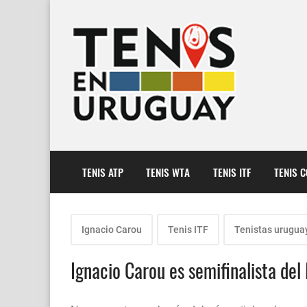
TENIS ATP
TENIS WTA
TENIS ITF
TENIS 
Ignacio Carou
Tenis ITF
Tenistas urugua
Ignacio Carou es semifinalista de