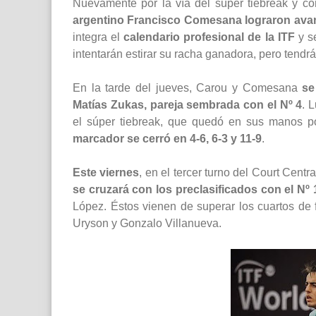
Nuevamente por la vía del súper tiebreak y co
argentino Francisco Comesana lograron avan
integra el
calendario profesional de la ITF
y s
intentarán estirar su racha ganadora, pero tendr
En la tarde del jueves, Carou y Comesana
se
Matías Zukas, pareja sembrada con el Nº 4
. 
el súper tiebreak, que quedó en sus manos po
marcador se cerró en 4-6, 6-3 y 11-9
.
Este viernes
, en el tercer turno del Court Centr
se cruzará con los preclasificados con el Nº 
López. Éstos vienen de superar los cuartos de f
Uryson y Gonzalo Villanueva.