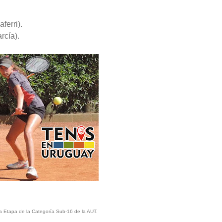
ferri).
rcía).
a Etapa de la Categoría Sub-16 de la AUT.