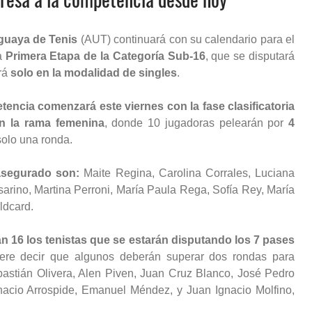
guaya de Tenis
(AUT) continuará con su calendario para el
la
Primera Etapa de la Categoría Sub-16
, que se disputará
ará
solo en la modalidad de singles
.
tencia comenzará este viernes con la fase clasificatoria
en la rama femenina
, donde 10 jugadoras pelearán por
4
solo una ronda.
 asegurado son:
Maite Regina, Carolina Corrales, Luciana
rino, Martina Perroni, María Paula Rega, Sofía Rey, María
ldcard.
rán 16 los tenistas que se estarán disputando los 7 pases
ere decir que algunos deberán superar dos rondas para
astián Olivera, Alen Piven, Juan Cruz Blanco, José Pedro
nacio Arrospide, Emanuel Méndez, y Juan Ignacio Molfino,