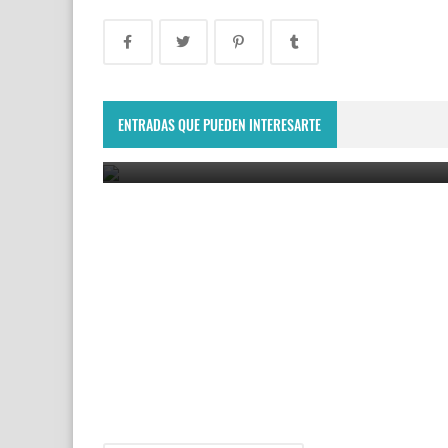
Copa Davis 2024: Uruguay enfrentará a Bolivia
como visitante por el Grupo Mundial II
ENTRADAS QUE PUEDEN INTERESARTE
February 10, 2024