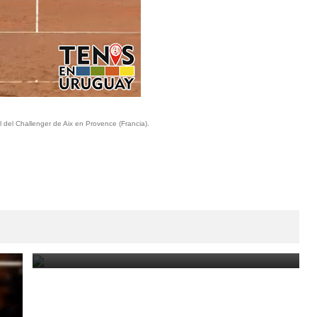
 del Challenger de Aix en Provence (Francia).
Lima Challenger: Ignacio Carou y Franco Roncadelli
participarán en el torneo ATP de Perú
June 23, 2025