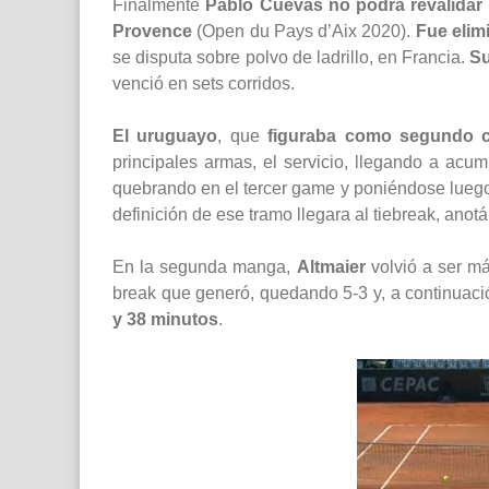
Finalmente
Pablo Cuevas no podrá revalidar e
Provence
(Open du Pays d’Aix 2020).
Fue elim
se disputa sobre polvo de ladrillo, en Francia.
Su
venció en sets corridos.
El uruguayo
, que
figuraba como segundo c
principales armas, el servicio, llegando a acum
quebrando en el tercer game y poniéndose luego 3
definición de ese tramo llegara al tiebreak, ano
En la segunda manga,
Altmaier
volvió a ser má
break que generó, quedando 5-3 y, a continuac
y 38 minutos
.