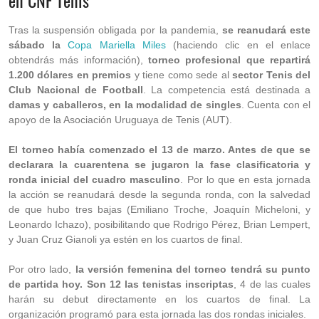
en CNF Tenis
Tras la suspensión obligada por la pandemia,
se reanudará este
sábado la
Copa Mariella Miles
(haciendo clic en el enlace
obtendrás más información),
torneo profesional que repartirá
1.200 dólares en premios
y tiene como sede al
sector Tenis del
Club Nacional de Football
. La competencia está destinada a
damas y caballeros, en la modalidad de singles
. Cuenta con el
apoyo de la Asociación Uruguaya de Tenis (AUT).
El torneo había comenzado el 13 de marzo. Antes de que se
declarara la cuarentena se jugaron la fase clasificatoria y
ronda inicial del cuadro masculino
. Por lo que en esta jornada
la acción se reanudará desde la segunda ronda, con la salvedad
de que hubo tres bajas (Emiliano Troche, Joaquín Micheloni, y
Leonardo Ichazo), posibilitando que Rodrigo Pérez, Brian Lempert,
y Juan Cruz Gianoli ya estén en los cuartos de final.
Por otro lado,
la versión femenina del torneo tendrá su punto
de partida hoy. Son 12 las tenistas inscriptas
, 4 de las cuales
harán su debut directamente en los cuartos de final. La
organización programó para esta jornada las dos rondas iniciales.