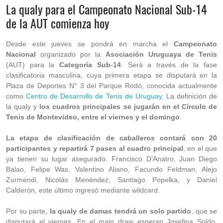
La qualy para el Campeonato Nacional Sub-14
de la AUT comienza hoy
Desde este jueves se pondrá en marcha el
Campeonato
Nacional
organizado por la
Asociación Uruguaya de Tenis
(AUT) para la
Categoría Sub-14
. Será a través de la fase
clasificatoria masculina, cuya primera etapa se disputará en la
Plaza de Deportes N° 3 del Parque Rodó, conocida actualmente
como
Centro de Desarrollo de Tenis de Uruguay
. La definición de
la qualy y
los cuadros principales se jugarán en el Círculo de
Tenis de Montevideo, entre el viernes y el domingo
.
La etapa de clasificación de caballeros contará con 20
participantes y repartirá 7 pases al cuadro principal
, en el que
ya tienen su lugar asegurado: Francisco D’Anatro, Juan Diego
Balao, Felipe Was, Valentino Aliano, Facundo Feldman, Alejo
Zurmendi, Nicolás Menéndez, Santiago Popelka, y Daniel
Calderón, este último ingresó mediante wildcard.
Por su parte,
la qualy de damas tendrá un solo partido
, que se
disputará el viernes. En el main draw esperan Josefina Soldo,