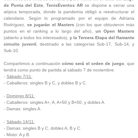
de Punta del Este
,
TenisEventos AR
se dispone a cerrar una
atípica temporada, donde la pandemia obligó a reestructurar el
calendario. Según lo programado por el equipo de Adriana
Rodríguez,
se jugarán el Masters
(con los que obtuvieron más
puntos en el ranking a lo largo del año),
un Open Masters
(abierto a todos los interesados),
y la Tercera Etapa del flamante
circuito juvenil
, destinado a las categorías Sub-17, Sub-14, y
Sub-10.
Compartimos a continuación
cómo será el orden de juego
, que
tendrá como punto de partida al sábado 7 de noviembre:
-
Sábado 7/11:
- Caballeros: singles B y C, y dobles B y C.
-
Domingo 8/11:
- Caballeros: singles A+, A, A+50 y B+50, y dobles A.
- Damas: singles A.
-
Sábado 14/11:
- Damas: singles B y C, dobles A, B y C.
- Mixto: A y B.