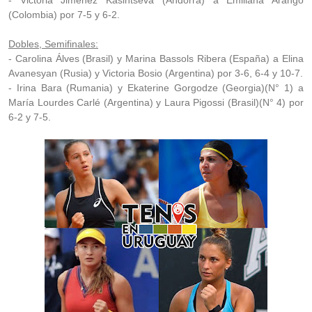
- Victoria Jiménez Kasintseva (Andorra) a Emiliana Arango
(Colombia) por 7-5 y 6-2.
Dobles, Semifinales:
- Carolina Álves (Brasil) y Marina Bassols Ribera (España) a Elina
Avanesyan (Rusia) y Victoria Bosio (Argentina) por 3-6, 6-4 y 10-7.
- Irina Bara (Rumania) y Ekaterine Gorgodze (Georgia)(N° 1) a
María Lourdes Carlé (Argentina) y Laura Pigossi (Brasil)(N° 4) por
6-2 y 7-5.