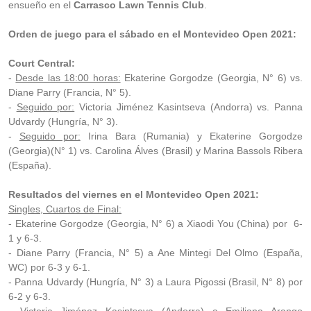
ensueño en el
Carrasco Lawn Tennis Club
.
Orden de juego para el sábado en el Montevideo Open 2021:
Court Central:
-
Desde las 18:00 horas:
Ekaterine Gorgodze (Georgia, N° 6) vs.
Diane Parry (Francia, N° 5).
-
Seguido por:
Victoria Jiménez Kasintseva (Andorra) vs. Panna
Udvardy (Hungría, N° 3).
-
Seguido por:
Irina Bara (Rumania) y Ekaterine Gorgodze
(Georgia)(N° 1) vs. Carolina Álves (Brasil) y Marina Bassols Ribera
(España).
Resultados del viernes en el Montevideo Open 2021:
Singles, Cuartos de Final:
- Ekaterine Gorgodze (Georgia, N° 6) a Xiaodi You (China) por 6-
1 y 6-3.
- Diane Parry (Francia, N° 5) a Ane Mintegi Del Olmo (España,
WC) por 6-3 y 6-1.
- Panna Udvardy (Hungría, N° 3) a Laura Pigossi (Brasil, N° 8) por
6-2 y 6-3.