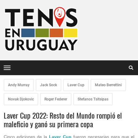
Andy Murray
Jack Sock
Laver Cup
Mateo Berrettini
Novak Djokovic
Roger Federer
Stefanos Tsitsipas
Laver Cup 2022: Resto del Mundo rompió el
maleficio y ganó su primera copa
Cinco ediciones de la
Laver Cup
fueron necesarias para que el