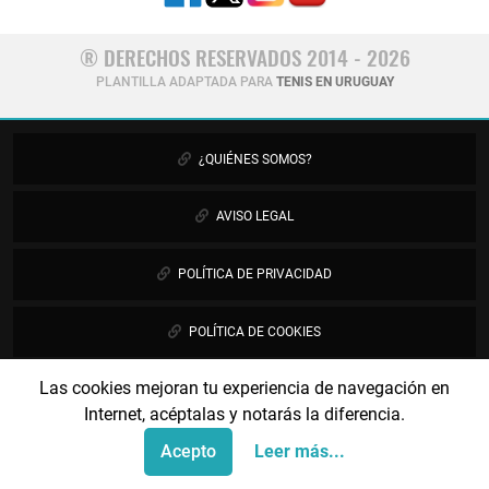
® DERECHOS RESERVADOS 2014 - 2026
PLANTILLA ADAPTADA PARA
TENIS EN URUGUAY
¿QUIÉNES SOMOS?
AVISO LEGAL
POLÍTICA DE PRIVACIDAD
POLÍTICA DE COOKIES
Las cookies mejoran tu experiencia de navegación en
PUBLICIDAD
Internet, acéptalas y notarás la diferencia.
CONTÁCTANOS
Acepto
Leer más...