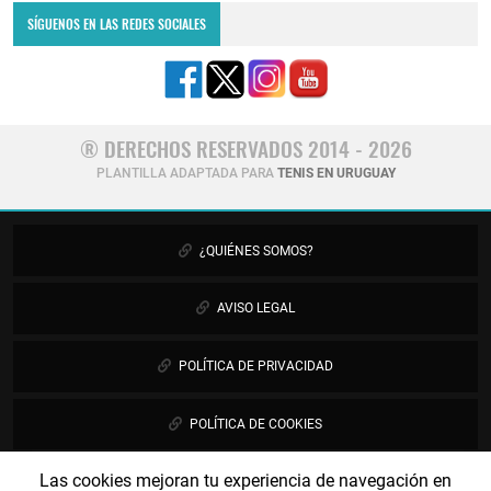
SÍGUENOS EN LAS REDES SOCIALES
® DERECHOS RESERVADOS 2014 - 2026
PLANTILLA ADAPTADA PARA
TENIS EN URUGUAY
¿QUIÉNES SOMOS?
AVISO LEGAL
POLÍTICA DE PRIVACIDAD
POLÍTICA DE COOKIES
Las cookies mejoran tu experiencia de navegación en
PUBLICIDAD