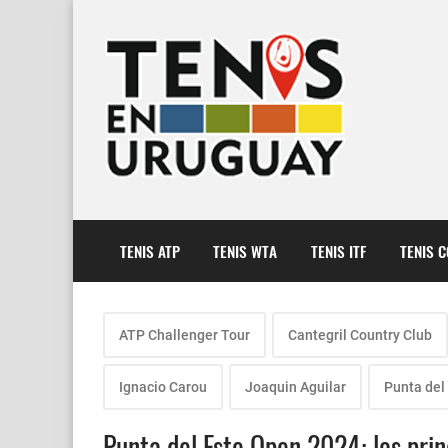
TENIS ATP
TENIS WTA
TENIS ITF
TENIS 
ATP Challenger Tour
Cantegril Country Club
Ignacio Carou
Joaquin Aguilar
Punta del
Punta del Este Open 2024: los prin