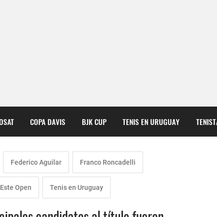
COSAT
COPA DAVIS
BJK CUP
TENIS EN URUGUAY
TENIS
Federico Aguilar
Franco Roncadelli
 Este Open
Tenis en Uruguay
cipales candidatos al título fueron