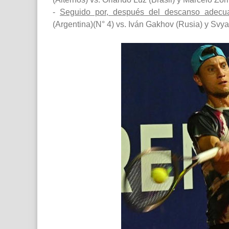
-
Seguido por, después del descanso adecu
(Argentina)(N° 4) vs. Iván Gakhov (Rusia) y Svya