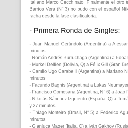
italiano Marco Cecchinato. Finalmente el otro
Barrios Vera (N° 3) no pudo con el español N
racha desde la fase clasificatoria.
- Primera Ronda de Singles:
- Juan Manuel Cerúndolo (Argentina) a Alessand
minutos.
- Román Andrés Burruchaga (Argentina) a Edoardo
- Murkel Dellien (Bolivia, Q) a Félix Gill (Gran B
- Camilo Ugo Carabelli (Argentina) a Mariano Na
minutos.
- Facundo Bagnis (Argentina) a Lukas Neumayer (A
- Francisco Comesana (Argentina, N° 6) a Joao Fo
- Nikolás Sánchez Izquierdo (España, Q) a Tomás 
y 27 minutos.
- Thiago Monteiro (Brasil, N° 5) a Federico Ag
minutos.
- Gianluca Mager (Italia, Q) a Iván Gakhov (Rusia