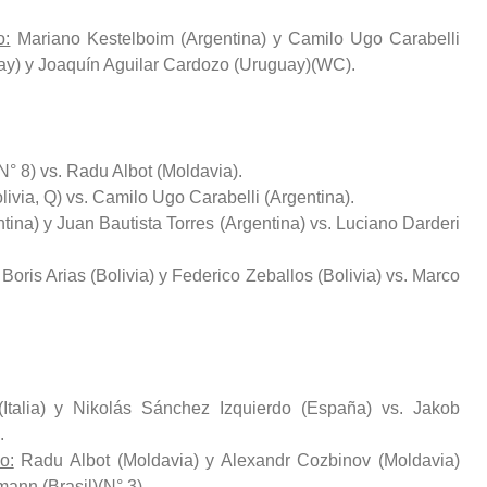
o:
Mariano Kestelboim (Argentina) y Camilo Ugo Carabelli
uay) y Joaquín Aguilar Cardozo (Uruguay)(WC).
 N° 8) vs. Radu Albot (Moldavia).
livia, Q) vs. Camilo Ugo Carabelli (Argentina).
na) y Juan Bautista Torres (Argentina) vs. Luciano Darderi
Boris Arias (Bolivia) y Federico Zeballos (Bolivia) vs. Marco
talia) y Nikolás Sánchez Izquierdo (España) vs. Jakob
.
o:
Radu Albot (Moldavia) y Alexandr Cozbinov (Moldavia)
mann (Brasil)(N° 3).