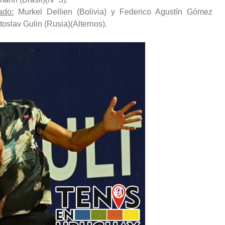
ado:
Murkel Dellien (Bolivia) y Federico Agustín Gómez
toslav Gulin (Rusia)(Alternos).