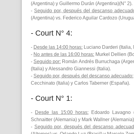
(Argentina) y Guillermo Durán (Argentina)(N° 2).
-
Seguido por, después del descanso adecuad
(Argentina) vs. Federico Aguilar Cardozo (Urug
- Court N° 4:
-
Desde las 14:00 horas:
Luciano Darderi (Italia,
-
No antes de las 16:00 horas:
Murkel Dellien (Bo
-
Seguido por:
Román Andrés Burruchaga (Argenti
(Italia) y Alessandro Giannessi (Italia).
-
Seguido por, después del descanso adecuado:
Cecchinato (Italia) y Carlos Taberner (España).
- Court N° 1:
-
Desde las 15:00 horas:
Edoardo Lavagno (I
Schnaitter (Alemania) y Mark Wallner (Alemania)
-
Seguido por, después del descanso adecuad
(Alternos) vs. Orlando Luz (Brasil) y Marcelo Zor