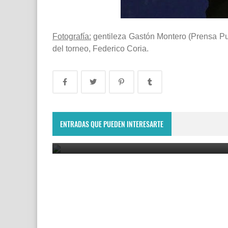
Fotografía:
gentileza Gastón Montero (Prensa Pun
del torneo, Federico Coria.
Lima Challenger: Ignacio Carou y Franco Roncadel
participarán en el torneo ATP de Perú
ENTRADAS QUE PUEDEN INTERESARTE
June 23, 2025