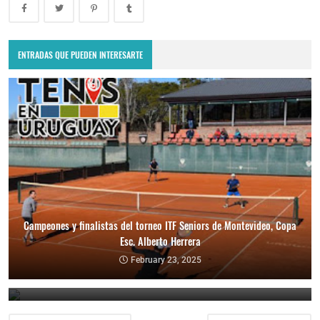
ENTRADAS QUE PUEDEN INTERESARTE
Campeones y finalistas del torneo ITF Seniors de Montevideo, Copa
Esc. Alberto Herrera
Ganadores y finalistas del torneo ITF Seniors de Punta del Este
February 23, 2025
February 10, 2025