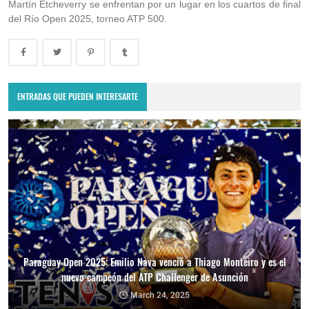
Martín Etcheverry se enfrentan por un lugar en los cuartos de final
del Río Open 2025, torneo ATP 500.
ENTRADAS QUE PUEDEN INTERESARTE
Paraguay Open 2025: Emilio Nava venció a Thiago Monteiro y es el
nuevo campeón del ATP Challenger de Asunción
Paraguay Open 2025: Thiago Monteiro vs. Emilio Nava por el título
en el ATP Challenger de Asunción
March 24, 2025