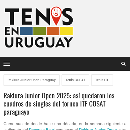
Rakiura Junior Open Paraguay
Tenis COSAT
Tenis ITF
Rakiura Junior Open 2025: así quedaron los
cuadros de singles del torneo ITF COSAT
paraguayo
Como sucede desde hace una década, en la semana siguiente a
la disputa del
Pascuas Bowl
comienza el
Rakiura Junior Open
, otro