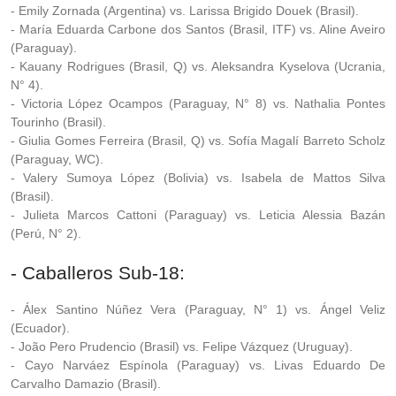
- Emily Zornada (Argentina) vs. Larissa Brigido Douek (Brasil).
- María Eduarda Carbone dos Santos (Brasil, ITF) vs. Aline Aveiro
(Paraguay).
- Kauany Rodrigues (Brasil, Q) vs. Aleksandra Kyselova (Ucrania,
N° 4).
- Victoria López Ocampos (Paraguay, N° 8) vs. Nathalia Pontes
Tourinho (Brasil).
- Giulia Gomes Ferreira (Brasil, Q) vs. Sofía Magalí Barreto Scholz
(Paraguay, WC).
- Valery Sumoya López (Bolivia) vs. Isabela de Mattos Silva
(Brasil).
- Julieta Marcos Cattoni (Paraguay) vs. Leticia Alessia Bazán
(Perú, N° 2).
- Caballeros Sub-18:
- Álex Santino Núñez Vera (Paraguay, N° 1) vs. Ángel Veliz
(Ecuador).
- João Pero Prudencio (Brasil) vs. Felipe Vázquez (Uruguay).
- Cayo Narváez Espínola (Paraguay) vs. Livas Eduardo De
Carvalho Damazio (Brasil).