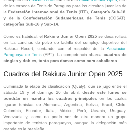
de los torneos de Tenis de Paraguay para los circuitos juveniles de
la
Federación Internacional de Tenis
(ITF),
Categoría Sub-18,
y
de la
Confederación Sudamericana de Tenis
(COSAT),
categorías Sub-16 y Sub-14
.
Como es habitual, el
Rakiura Junior Open 2025
se desarrollará
en las canchas de polvo de ladrillo del complejo deportivo del
Rakiura Resort, contando con el respaldo de la
Asociación
Paraguaya de Tenis
(APT). La competencia abarca
cuadros de
singles y dobles, tanto para damas como para caballeros
.
Cuadros del Rakiura Junior Open 2025
Culminada la etapa de clasificación (Qualy), que se jugó entre el
sábado 19 y el domingo 20 de abril,
desde este lunes se
pondrán en marcha los cuadros principales
en los cuales
figuran tenistas de Alemania, Argentina, Bolivia, Brasil, Chile,
Colombia, Ecuador, Italia, México, Perú, Ucrania, Uruguay,
Venezuela y, como no podía ser de otra manera un grupo
importante de tenistas paraguayos, aunque la delegación más
grande es la brasileña.