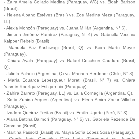
- Zaira Amelia Collado Medina (Paraguay, WC) vs. Eloah Barison
(Brasil).
- Helena Albano Estéves (Brasil) vs. Zoe Medina Meza (Paraguay,
LL).
- Alexia Monzón (Paraguay) vs. Juana Millán (Argentina, N° 6).
- Jimena Jiménez Ramírez (Paraguay, N° 4) vs. Gabriella Vecchio
Kaipper Rebelo (Brasil).
- Manuela Paz Kashiwagi (Brasil, Q) vs. Keira Marín Meyer
(Paraguay).
- Chiara Ayala (Paraguay) vs. Rafael Cecchion Cauduro (Brasil,
Q).
- Julieta Palacio (Argentina, Q) vs. Mariana Herdener (Chile, N° 8).
- María Eduarda Lepesqueur Moreti (Brasil, N° 7) vs. Chiara
Yasmín Rodríguez Estigarribia (Paraguay).
- Zahira Barreto (Paraguay, LL) vs. Laila Cornaglia (Argentina, Q).
- Sofía Zunino Arques (Argentina) vs. Elena Amira Zacur Villalba
(Paraguay).
- Izadora Queiroz Freitas (Brasil) vs. Emilia Ugarte (Perú, N° 3).
- Alana Bettina Balmori (Paraguay, N° 5) vs. Gabriela Rezende De
Carvalho (Brasil).
- Martina Passold (Brasil) vs. Mayra Sofía López Sosa (Paraguay).
- Camila Inés González Díaz León (Paraguay) vs. Jazmín