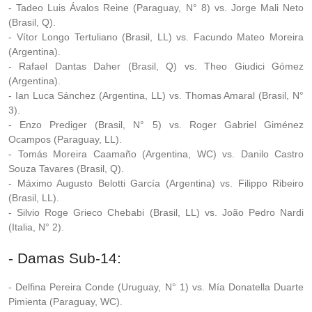
- Tadeo Luis Ávalos Reine (Paraguay, N° 8) vs. Jorge Mali Neto
(Brasil, Q).
- Vítor Longo Tertuliano (Brasil, LL) vs. Facundo Mateo Moreira
(Argentina).
- Rafael Dantas Daher (Brasil, Q) vs. Theo Giudici Gómez
(Argentina).
- Ian Luca Sánchez (Argentina, LL) vs. Thomas Amaral (Brasil, N°
3).
- Enzo Prediger (Brasil, N° 5) vs. Roger Gabriel Giménez
Ocampos (Paraguay, LL).
- Tomás Moreira Caamaño (Argentina, WC) vs. Danilo Castro
Souza Tavares (Brasil, Q).
- Máximo Augusto Belotti García (Argentina) vs. Filippo Ribeiro
(Brasil, LL).
- Silvio Roge Grieco Chebabi (Brasil, LL) vs. João Pedro Nardi
(Italia, N° 2).
- Damas Sub-14:
- Delfina Pereira Conde (Uruguay, N° 1) vs. Mía Donatella Duarte
Pimienta (Paraguay, WC).