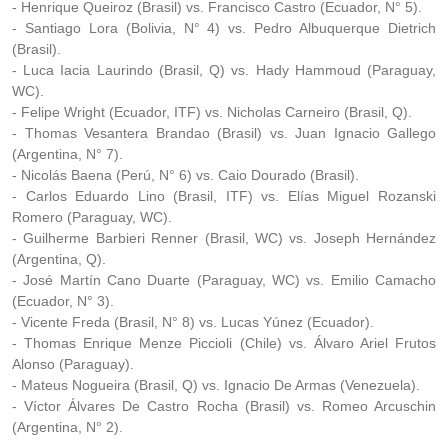
- Henrique Queiroz (Brasil) vs. Francisco Castro (Ecuador, N° 5).
- Santiago Lora (Bolivia, N° 4) vs. Pedro Albuquerque Dietrich
(Brasil).
- Luca Iacia Laurindo (Brasil, Q) vs. Hady Hammoud (Paraguay,
WC).
- Felipe Wright (Ecuador, ITF) vs. Nicholas Carneiro (Brasil, Q).
- Thomas Vesantera Brandao (Brasil) vs. Juan Ignacio Gallego
(Argentina, N° 7).
- Nicolás Baena (Perú, N° 6) vs. Caio Dourado (Brasil).
- Carlos Eduardo Lino (Brasil, ITF) vs. Elías Miguel Rozanski
Romero (Paraguay, WC).
- Guilherme Barbieri Renner (Brasil, WC) vs. Joseph Hernández
(Argentina, Q).
- José Martín Cano Duarte (Paraguay, WC) vs. Emilio Camacho
(Ecuador, N° 3).
- Vicente Freda (Brasil, N° 8) vs. Lucas Yúnez (Ecuador).
- Thomas Enrique Menze Piccioli (Chile) vs. Álvaro Ariel Frutos
Alonso (Paraguay).
- Mateus Nogueira (Brasil, Q) vs. Ignacio De Armas (Venezuela).
- Víctor Álvares De Castro Rocha (Brasil) vs. Romeo Arcuschin
(Argentina, N° 2).