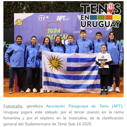
Fotografía:
gentileza
Asociación Paraguaya de Tenis (APT)
.
Uruguay jugará este sábado por el tercer puesto en la rama
femenina y por el séptimo en la masculina, de la clasificación
general del Sudamericano de Tenis Sub-16 2025.