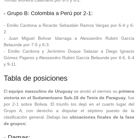
Tomás Moreira Caamaño por 6-3 y 6-2.
- Grupo B: Colombia a Perú por 2-1:
- Emilio Cardona a Ricardo Sebastián Ramos Vargas por 6-4 y 6-
2.
- Juan Miguel Bolívar Idarraga a Alessandro Rubini García
Belaunde por 7-5 y 6-3.
- Emilio Cardona y Jerónimo Duque Salazar a Diego Ignacio
Gómez Pajares y Alessandro Rubini García Belaunde por 4-6, 6-4
y 9-11.
Tabla de posiciones
El
equipo masculino de Uruguay
se anotó el viernes su
primera
victoria en el Sudamericano Sub-16 de Tenis de Paraguay
, fue
por 2-1 sobre Bolivia. El triunfo los dejó en el cuarto lugar del
Grupo A, con derecho a disputar el séptimo puesto de la
clasificación general. Debajo las
ubicaciones finales de la fase
de grupos:
- Damas: