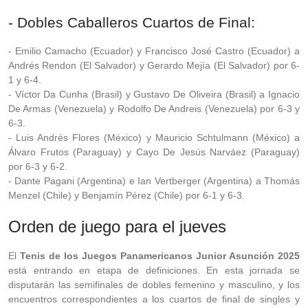
- Dobles Caballeros Cuartos de Final:
- Emilio Camacho (Ecuador) y Francisco José Castro (Ecuador) a
Andrés Rendon (El Salvador) y Gerardo Mejía (El Salvador) por 6-
1 y 6-4.
- Víctor Da Cunha (Brasil) y Gustavo De Oliveira (Brasil) a Ignacio
De Armas (Venezuela) y Rodolfo De Andreis (Venezuela) por 6-3 y
6-3.
- Luis Andrés Flores (México) y Mauricio Schtulmann (México) a
Álvaro Frutos (Paraguay) y Cayo De Jesús Narváez (Paraguay)
por 6-3 y 6-2.
- Dante Pagani (Argentina) e Ian Vertberger (Argentina) a Thomás
Menzel (Chile) y Benjamín Pérez (Chile) por 6-1 y 6-3.
Orden de juego para el jueves
El
Tenis de los Juegos Panamericanos Junior Asunción 2025
está entrando en etapa de definiciones. En esta jornada se
disputarán las semifinales de dobles femenino y masculino, y los
encuentros correspondientes a los cuartos de final de singles y