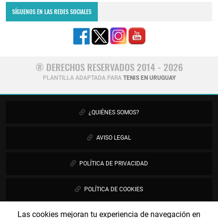
SÍGUENOS EN LAS REDES SOCIALES
® DERECHOS RESERVADOS 2014 - 2026
PLANTILLA ADAPTADA PARA
TENIS EN URUGUAY
¿QUIÉNES SOMOS?
AVISO LEGAL
POLÍTICA DE PRIVACIDAD
POLÍTICA DE COOKIES
Las cookies mejoran tu experiencia de navegación en
PUBLICIDAD