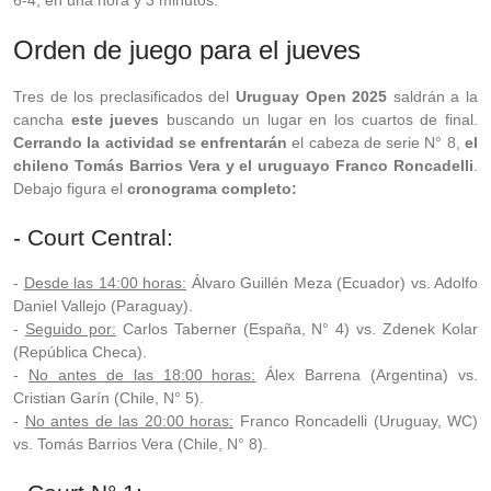
6-4, en una hora y 3 minutos.
Orden de juego para el jueves
Tres de los preclasificados del
Uruguay Open 2025
saldrán a la
cancha
este jueves
buscando un lugar en los cuartos de final.
Cerrando la actividad se enfrentarán
el cabeza de serie N° 8,
el
chileno Tomás Barrios Vera y el uruguayo Franco Roncadelli
.
Debajo figura el
cronograma completo:
- Court Central:
-
Desde las 14:00 horas:
Álvaro Guillén Meza (Ecuador) vs. Adolfo
Daniel Vallejo (Paraguay).
-
Seguido por:
Carlos Taberner (España, N° 4) vs. Zdenek Kolar
(República Checa).
-
No antes de las 18:00 horas:
Álex Barrena (Argentina) vs.
Cristian Garín (Chile, N° 5).
-
No antes de las 20:00 horas:
Franco Roncadelli (Uruguay, WC)
vs. Tomás Barrios Vera (Chile, N° 8).