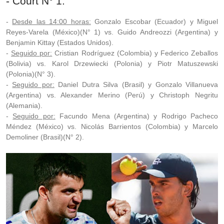
- Court N° 1:
-
Desde las 14:00 horas:
Gonzalo Escobar (Ecuador) y Miguel
Reyes-Varela (México)(N° 1) vs. Guido Andreozzi (Argentina) y
Benjamin Kittay (Estados Unidos).
-
Seguido por:
Cristian Rodríguez (Colombia) y Federico Zeballos
(Bolivia) vs. Karol Drzewiecki (Polonia) y Piotr Matuszewski
(Polonia)(N° 3).
-
Seguido por:
Daniel Dutra Silva (Brasil) y Gonzalo Villanueva
(Argentina) vs. Alexander Merino (Perú) y Christoph Negritu
(Alemania).
-
Seguido por:
Facundo Mena (Argentina) y Rodrigo Pacheco
Méndez (México) vs. Nicolás Barrientos (Colombia) y Marcelo
Demoliner (Brasil)(N° 2).