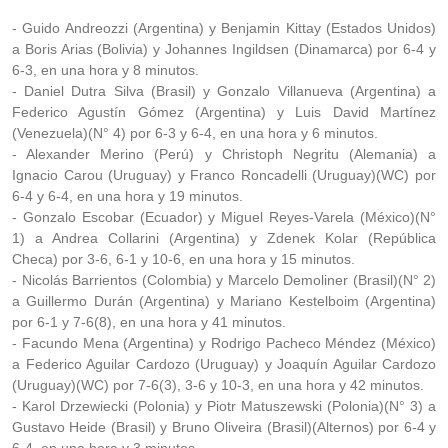
- Guido Andreozzi (Argentina) y Benjamin Kittay (Estados Unidos)
a Boris Arias (Bolivia) y Johannes Ingildsen (Dinamarca) por 6-4 y
6-3, en una hora y 8 minutos.
- Daniel Dutra Silva (Brasil) y Gonzalo Villanueva (Argentina) a
Federico Agustín Gómez (Argentina) y Luis David Martínez
(Venezuela)(N° 4) por 6-3 y 6-4, en una hora y 6 minutos.
- Alexander Merino (Perú) y Christoph Negritu (Alemania) a
Ignacio Carou (Uruguay) y Franco Roncadelli (Uruguay)(WC) por
6-4 y 6-4, en una hora y 19 minutos.
- Gonzalo Escobar (Ecuador) y Miguel Reyes-Varela (México)(N°
1) a Andrea Collarini (Argentina) y Zdenek Kolar (República
Checa) por 3-6, 6-1 y 10-6, en una hora y 15 minutos.
- Nicolás Barrientos (Colombia) y Marcelo Demoliner (Brasil)(N° 2)
a Guillermo Durán (Argentina) y Mariano Kestelboim (Argentina)
por 6-1 y 7-6(8), en una hora y 41 minutos.
- Facundo Mena (Argentina) y Rodrigo Pacheco Méndez (México)
a Federico Aguilar Cardozo (Uruguay) y Joaquín Aguilar Cardozo
(Uruguay)(WC) por 7-6(3), 3-6 y 10-3, en una hora y 42 minutos.
- Karol Drzewiecki (Polonia) y Piotr Matuszewski (Polonia)(N° 3) a
Gustavo Heide (Brasil) y Bruno Oliveira (Brasil)(Alternos) por 6-4 y