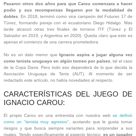
Pasaron otros dos años para que Carou comenzara a hacer
podio y sus recompensas llegaron por la modalidad de
dobles
. En 2018, terminó como vice campeón del Futures 17 de
Túnez, formando pareja con el ecuatoriano Diego Hidalgo. Más
tarde alcanzó otras tres finales de torneos ITF (Túnez y El
Salvador en 2019, y Argentina en 2020). Queda claro que esto es
apenas el comienzo de una carrera prometedora.
No es un dato menor que
Ignacio aspira a jugar alguna vez
como tenista uruguayo en algún torneo por países
, tal el caso
de la Copa Davis. Pero todo eso dependerá de lo que decida la
Asociación Uruguaya de Tenis (AUT). Al momento de ser
redactado este artículo, no había novedades al respecto.
CARACTERÍSTICAS DEL JUEGO DE
IGNACIO CAROU:
El propio Carou en una entrevista con nuestra web
se definió
como un “tenista muy agresivo”
, acotando que le gusta tomar
riesgos y que busca siempre variantes para sorprender a sus
rivales. Yendo específicamente al especto técnico,
es un jugador