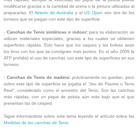
modificarse gracias a la cantidad de arena o la pintura utilizadas al
prepararlas. El
Abierto de Australia
y el
US Open
son dos de los
torneos que se juegan con este tipo de superficie.
-
Canchas de Tenis sintéticas o indoor:
para su elaboración se
utilizan materiales especiales, gracias a los cuales se obtienen
superficies rápidas. Esto hace que los saques y las boleas sean
los tiros con los que se consiguen más puntos. En el año 2009 la
ATP prohibió el uso de canchas con este tipo de superficies en sus
torneos.
-
Canchas de Tenis de madera:
prácticamente no quedan, pero
sobre este tipo de superficie se jugaba el “Jeu de Paume o Tenis
Real”, considerado como el ancestro del Tenis. Son las canchas
más rápidas, con un pique de pelota aún más bajo que el que
presentan las de césped.
Sigue informándote sobre este tema leyendo el artículo sobre las
Medidas de las canchas de Tenis
.