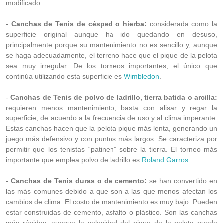
modificado:
-
Canchas de Tenis de césped o hierba:
considerada como la
superficie original aunque ha ido quedando en desuso,
principalmente porque su mantenimiento no es sencillo y, aunque
se haga adecuadamente, el terreno hace que el pique de la pelota
sea muy irregular. De los torneos importantes, el único que
continúa utilizando esta superficie es
Wimbledon
.
-
Canchas de Tenis de polvo de ladrillo, tierra batida o arcilla:
requieren menos mantenimiento, basta con alisar y regar la
superficie, de acuerdo a la frecuencia de uso y al clima imperante.
Estas canchas hacen que la pelota pique más lenta, generando un
juego más defensivo y con puntos más largos. Se caracteriza por
permitir que los tenistas “patinen” sobre la tierra. El torneo más
importante que emplea polvo de ladrillo es
Roland Garros
.
-
Canchas de Tenis duras o de cemento:
se han convertido en
las más comunes debido a que son a las que menos afectan los
cambios de clima. El costo de mantenimiento es muy bajo. Pueden
estar construidas de cemento, asfalto o plástico. Son las canchas
más rápidas, aunque la velocidad del pique de la pelota puede