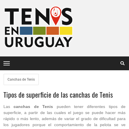
Canchas de Tenis
Tipos de superficie de las canchas de Tenis
Las
canchas de Tenis
pueden tener diferentes tipos de
superficie, a partir de las cuales el juego se puede hacer más
rápido o más lento, además de variar el grado de dificultad para
los jugadores porque el comportamiento de la pelota se ve