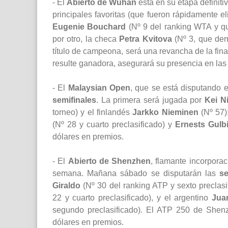
- El
Abierto de Wuhan
está en su etapa definit
principales favoritas (que fueron rápidamente e
Eugenie Bouchard
(Nº 9 del ranking WTA y que
por otro, la checa
Petra Kvitova
(Nº 3, que derr
título de campeona, será una revancha de la fin
resulte ganadora, asegurará su presencia en las
- El
Malaysian Open
, que se está disputando e
semifinales
. La primera será jugada por
Kei Ni
torneo) y el finlandés
Jarkko Nieminen
(Nº 57)
(Nº 28 y cuarto preclasificado) y
Ernests Gulb
dólares en premios.
- El
Abierto de Shenzhen
, flamante incorporac
semana. Mañana sábado se disputarán las
se
Giraldo
(Nº 30 del ranking ATP y sexto preclasi
22 y cuarto preclasificado), y el argentino
Jua
segundo preclasificado). El ATP 250 de Shenz
dólares en premios.