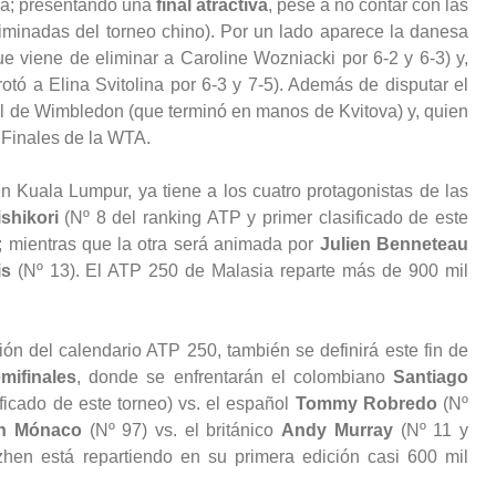
iva; presentando una
final atractiva
, pese a no contar con las
liminadas del torneo chino). Por un lado aparece la danesa
 viene de eliminar a Caroline Wozniacki por 6-2 y 6-3) y,
otó a Elina Svitolina por 6-3 y 7-5). Además de disputar el
al de Wimbledon (que terminó en manos de Kvitova) y, quien
 Finales de la WTA.
n Kuala Lumpur, ya tiene a los cuatro protagonistas de las
shikori
(Nº 8 del ranking ATP y primer clasificado de este
; mientras que la otra será animada por
Julien Benneteau
is
(Nº 13). El ATP 250 de Malasia reparte más de 900 mil
ión del calendario ATP 250, también se definirá este fin de
mifinales
, donde se enfrentarán el colombiano
Santiago
ficado de este torneo) vs. el español
Tommy Robredo
(Nº
n Mónaco
(Nº 97) vs. el británico
Andy Murray
(Nº 11 y
hen está repartiendo en su primera edición casi 600 mil