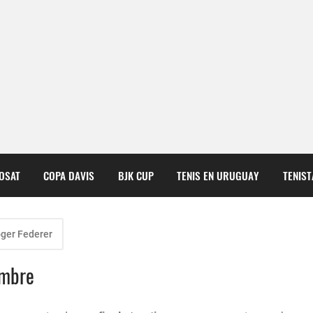
COSAT
COPA DAVIS
BJK CUP
TENIS EN URUGUAY
TENIS
ger Federer
embre