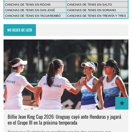
CANCHAS DE TENIS EN ROCHA
CANCHAS DE TENIS EN SALTO
CANCHAS DE TENIS EN SAN JOSÉ
CANCHAS DE TENIS EN SORIANO
CANCHAS DE TENIS EN TACUAREMBÓ
CANCHAS DE TENIS EN TREINTA Y TRES
NO DEJES DE LEER
Billie Jean King Cup 2026: Uruguay cayó ante Honduras y jugará
en el Grupo III en la próxima temporada
Paraguay y Guatemala se quedaron con los dos ascensos que