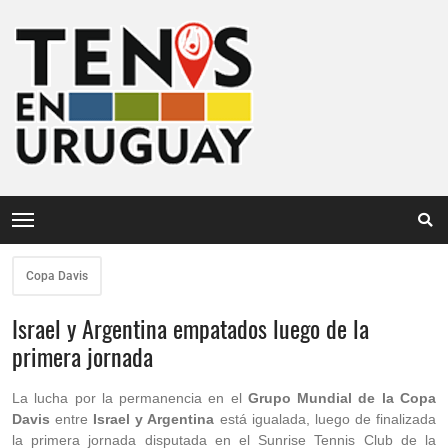
Copa Davis
Israel y Argentina empatados luego de la
primera jornada
La lucha por la permanencia en el
Grupo Mundial de la Copa
Davis
entre
Israel y Argentina
está igualada, luego de finalizada
la primera jornada disputada en el Sunrise Tennis Club de la