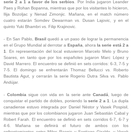
serie 2 a 1 a favor de los serbios
. Por India jugaron Leander
Paes y Rohan Bopanna, mientras que por los visitantes lo hicieron,
Ilija Bozoljac y Nenad Zimonjic. Mañana, en el match número
cuatro estarán Somdev Dewarman vs. Dusan Lajovic, y en el
quinto Yuki Bhambri vs. Filip Krajinovic.
- En San Pablo,
Brasil
quedó a un paso de lograr la permanencia
en el Grupo Mundial al derrotar a
España
, ahora
la serie está 2 a
1
. En representación del local estuvieron Marcelo Melo y Bruno
Soares, en tanto que por los españoles jugaron Marc López y
David Marrero. El encuentro se definió en sets corridos: 6-3, 7-5 y
7-5. El domingo se enfrentarán Thomaz Bellucci vs. Roberto
Bautista Agut, y cerrarán la serie Rogerio Dutra Silva vs. Pablo
Andújar.
-
Colombia
sigue con vida en la serie ante
Canadá
, luego de
conquistar el partido de dobles, poniendo la
serie 2 a 1
. La dupla
canadiense estuvo integrada por Daniel Néstor y Vasek Pospisil,
mientras que por los colombianos jugaron Juan Sebastián Cabal y
Robert Farah. El encuentro se definió en sets corridos 6-7, 6-7 y
4-6. Mañana se definirá el futuro de ambos con los
enfrentamientos entre Milos Raonic y Santiago Giraldo, y Vasek