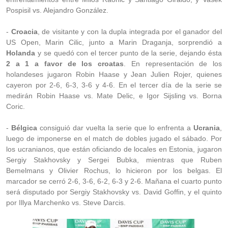
Pospisil vs. Alejandro González.
-
Croacia
, de visitante y con la dupla integrada por el ganador del
US Open, Marin Cilic, junto a Marin Draganja, sorprendió a
Holanda
y se quedó con el tercer punto de la serie, dejando ésta
2 a 1 a favor de los croatas
. En representación de los
holandeses jugaron Robin Haase y Jean Julien Rojer, quienes
cayeron por 2-6, 6-3, 3-6 y 4-6. En el tercer día de la serie se
medirán Robin Haase vs. Mate Delic, e Igor Sijsling vs. Borna
Coric.
-
Bélgica
consiguió dar vuelta la serie que lo enfrenta a
Ucrania
,
luego de imponerse en el match de dobles jugado el sábado. Por
los ucranianos, que están oficiando de locales en Estonia, jugaron
Sergiy Stakhovsky y Sergei Bubka, mientras que Ruben
Bemelmans y Olivier Rochus, lo hicieron por los belgas. El
marcador se cerró 2-6, 3-6, 6-2, 6-3 y 2-6. Mañana el cuarto punto
será disputado por Sergiy Stakhovsky vs. David Goffin, y el quinto
por Illya Marchenko vs. Steve Darcis.