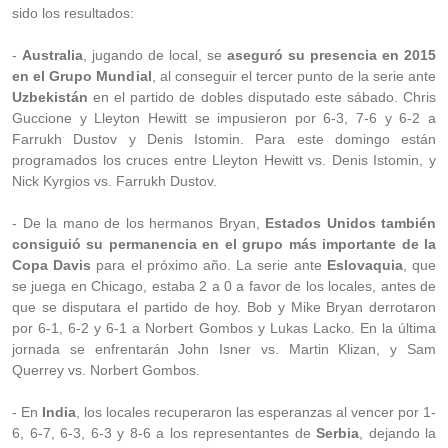
sido los resultados:
-
Australia
, jugando de local, se
aseguró su presencia en 2015
en el Grupo Mundial
, al conseguir el tercer punto de la serie ante
Uzbekistán
en el partido de dobles disputado este sábado. Chris
Guccione y Lleyton Hewitt se impusieron por 6-3, 7-6 y 6-2 a
Farrukh Dustov y Denis Istomin. Para este domingo están
programados los cruces entre Lleyton Hewitt vs. Denis Istomin, y
Nick Kyrgios vs. Farrukh Dustov.
- De la mano de los hermanos Bryan,
Estados Unidos también
consiguió su permanencia en el grupo más importante de la
Copa Davis
para el próximo año. La serie ante
Eslovaquia
, que
se juega en Chicago, estaba 2 a 0 a favor de los locales, antes de
que se disputara el partido de hoy. Bob y Mike Bryan derrotaron
por 6-1, 6-2 y 6-1 a Norbert Gombos y Lukas Lacko. En la última
jornada se enfrentarán John Isner vs. Martin Klizan, y Sam
Querrey vs. Norbert Gombos.
- En
India
, los locales recuperaron las esperanzas al vencer por 1-
6, 6-7, 6-3, 6-3 y 8-6 a los representantes de
Serbia
, dejando la