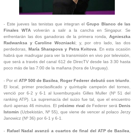
- Este jueves las tenistas que integran el
Grupo Blanco de las
Finales WTA
volverán a salir a la cancha en Singapur. Se
enfrentarán las dos ganadoras de la primera ronda,
Agnieszka
Radwanksa y Caroline Wozniacki
; y, por otro lado, las dos
perdedoras,
María Sharapova y Petra Kvitova
. En esta ocasión
habrá que madrugar para ver la transmisión en vivo por televisión,
que será a través del canal 612 de DirecTV desde las 3:30 hasta
poco más de las 7:00 de la mañana (hora de Uruguay).
- Por el
ATP 500 de Basilea
,
Roger Federer debutó con triunfo
.
El local, primer preclasificado y quíntuple campeón del torneo,
venció por 6-2 y 6-1 al luxemburgués Gilles Muller (Nº 51 del
ranking ATP). La supremacía del suizo fue tal, que el encuentro
duró apenas 46 minutos. El p
róximo rival
de Federer será
Denis
Istomin
(Uzbekistán, Nº 55), que viene de vencer al polaco Jerzy
Janowicz (Nº 36) por 6-1 y 6-1.
-
Rafael Nadal avanzó a cuartos de final del ATP de Basilea
,