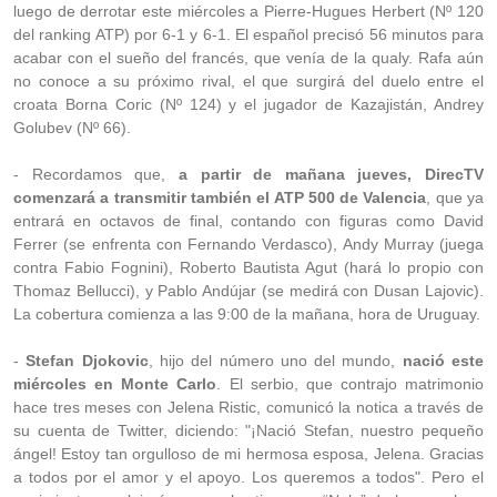
luego de derrotar este miércoles a Pierre-Hugues Herbert (Nº 120
del ranking ATP) por 6-1 y 6-1. El español precisó 56 minutos para
acabar con el sueño del francés, que venía de la qualy. Rafa aún
no conoce a su próximo rival, el que surgirá del duelo entre el
croata Borna Coric (Nº 124) y el jugador de Kazajistán, Andrey
Golubev (Nº 66).
- Recordamos que,
a partir de mañana jueves, DirecTV
comenzará a transmitir también el ATP 500 de Valencia
, que ya
entrará en octavos de final, contando con figuras como David
Ferrer (se enfrenta con Fernando Verdasco), Andy Murray (juega
contra Fabio Fognini), Roberto Bautista Agut (hará lo propio con
Thomaz Bellucci), y Pablo Andújar (se medirá con Dusan Lajovic).
La cobertura comienza a las 9:00 de la mañana, hora de Uruguay.
-
Stefan Djokovic
, hijo del número uno del mundo,
nació este
miércoles en Monte Carlo
. El serbio, que contrajo matrimonio
hace tres meses con Jelena Ristic, comunicó la notica a través de
su cuenta de Twitter, diciendo: "¡Nació Stefan, nuestro pequeño
ángel! Estoy tan orgulloso de mi hermosa esposa, Jelena. Gracias
a todos por el amor y el apoyo. Los queremos a todos". Pero el