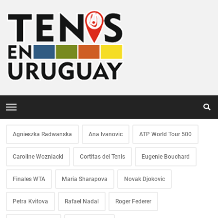
Agnieszka Radwanska
Ana Ivanovic
ATP World Tour 500
Caroline Wozniacki
Cortitas del Tenis
Eugenie Bouchard
Finales WTA
Maria Sharapova
Novak Djokovic
Petra Kvitova
Rafael Nadal
Roger Federer