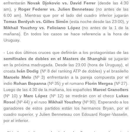
enfrentarán
Novak Djokovic vs. David Ferrer
(desde las 4:30
am), y
Roger Federer vs. Julien Benneteau
(no antes de las
6:00 am). Mientras que por el lado del cuadro inferior jugarán
Tomas Berdych vs. Gilles Simón
(esta noche desde las 23:00), y
Mikhail Youzhny vs. Feliciano López
(no antes de la 1 de la
mañana). En todos los casos se hace referencia a la hora de
Uruguay.
- Los dos últimos cruces que definirán a los protagonistas de las
semifinales de dobles en el Masters de Shanghái
se jugarán
en la próxima madrugada. Desde las 23:00 (hora de Uruguay), el
croata
Iván Dodig
(Nº 8 del ranking ATP de dobles) y el brasileño
Marcelo Melo
(Nº 3) enfrentarán a la pareja compuesta por el
indio
Rohan Bopanna
(Nº 35) y el rumano
Florin Mergea
(Nº 27).
Luego de las 4:30 de la mañana, los españoles
Marcel Granollers
(Nº 10) y
Marc López
(Nº 12) se medirán con el checo
Lukas
Rosol
(Nº 44) y el ruso
Mikhail Youzhny
(Nº 90). Esperando a los
ganadores de estos partidos están los hermanos Bryan, por el
cuadro superior, y Julien Benneteau con Edouard Roger-Vasselin,
por el inferior.