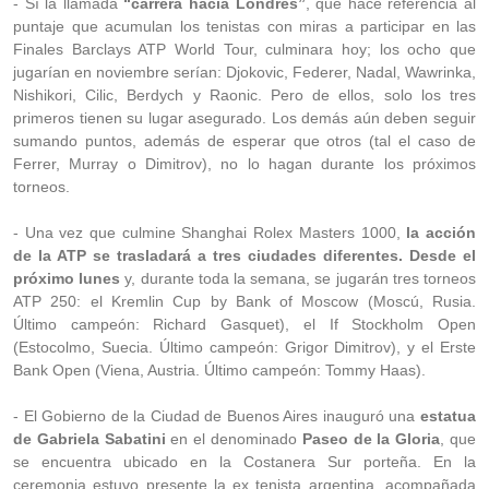
- Sí la llamada
“carrera hacia Londres”
, que hace referencia al
puntaje que acumulan los tenistas con miras a participar en las
Finales Barclays ATP World Tour, culminara hoy; los ocho que
jugarían en noviembre serían: Djokovic, Federer, Nadal, Wawrinka,
Nishikori, Cilic, Berdych y Raonic. Pero de ellos, solo los tres
primeros tienen su lugar asegurado. Los demás aún deben seguir
sumando puntos, además de esperar que otros (tal el caso de
Ferrer, Murray o Dimitrov), no lo hagan durante los próximos
torneos.
- Una vez que culmine Shanghai Rolex Masters 1000,
la acción
de la ATP se trasladará a tres ciudades diferentes. Desde el
próximo lunes
y, durante toda la semana, se jugarán tres torneos
ATP 250: el Kremlin Cup by Bank of Moscow (Moscú, Rusia.
Último campeón: Richard Gasquet), el If Stockholm Open
(Estocolmo, Suecia. Último campeón: Grigor Dimitrov), y el Erste
Bank Open (Viena, Austria. Último campeón: Tommy Haas).
- El Gobierno de la Ciudad de Buenos Aires inauguró una
estatua
de Gabriela Sabatini
en el denominado
Paseo de la Gloria
, que
se encuentra ubicado en la Costanera Sur porteña. En la
ceremonia estuvo presente la ex tenista argentina, acompañada